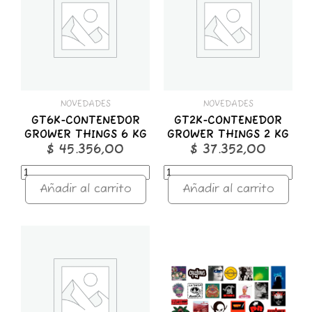
GROWER
GROWER
THINGS
THINGS
6
2
KG
KG
cantidad
cantidad
NOVEDADES
NOVEDADES
GT6K-CONTENEDOR
GT2K-CONTENEDOR
GROWER THINGS 6 KG
GROWER THINGS 2 KG
$
45.356,00
$
37.352,00
Añadir al carrito
Añadir al carrito
GT1K-
STICKER
CONTENEDOR
x
GROWER
25
THINGS
ROCK
1
NACIONAL