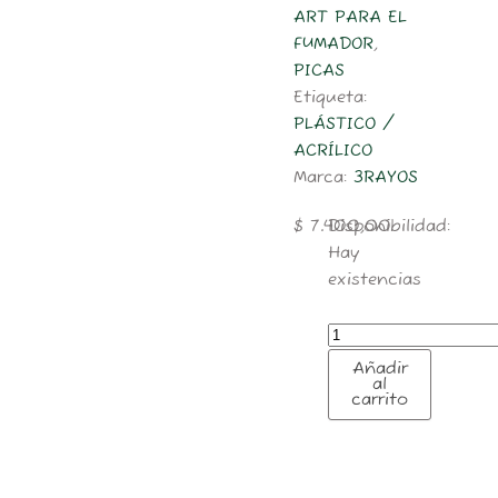
ART PARA EL
FUMADOR
,
PICAS
Etiqueta:
PLÁSTICO /
ACRÍLICO
Marca:
3RAYOS
PICA
$
7.400,00
Disponibilidad:
3RAYOS
Hay
ACRILICO
existencias
JR
55MM
4P
Añadir
al
ROJO
carrito
cantidad