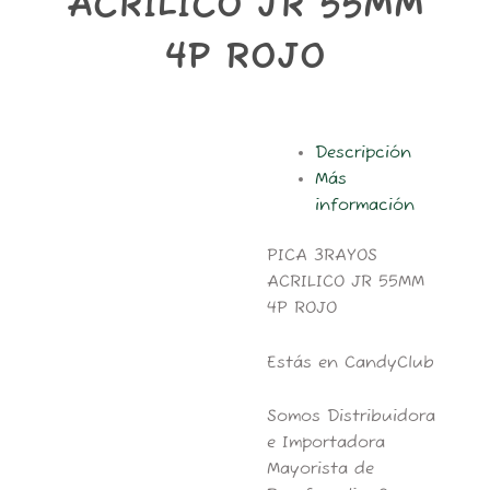
ACRILICO JR 55MM
m
4P ROJO
Descripción
Más
información
PICA 3RAYOS
ACRILICO JR 55MM
4P ROJO
Estás en CandyClub
Somos Distribuidora
e Importadora
Mayorista de