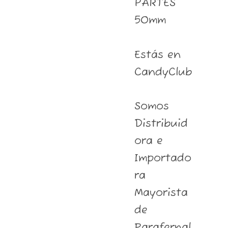
PARTES
50mm
Estás en
CandyClub
Somos
Distribuid
ora e
Importado
ra
Mayorista
de
Parafernal