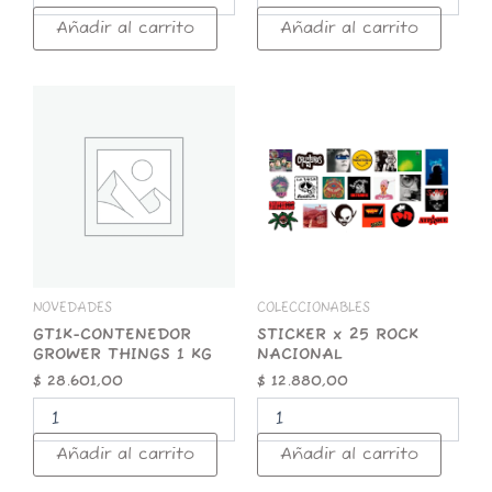
Añadir al carrito
Añadir al carrito
GT1K-
STICKER
CONTENEDOR
x
GROWER
25
THINGS
ROCK
1
NACIONAL
KG
cantidad
cantidad
NOVEDADES
COLECCIONABLES
GT1K-CONTENEDOR
STICKER x 25 ROCK
GROWER THINGS 1 KG
NACIONAL
$
28.601,00
$
12.880,00
Añadir al carrito
Añadir al carrito