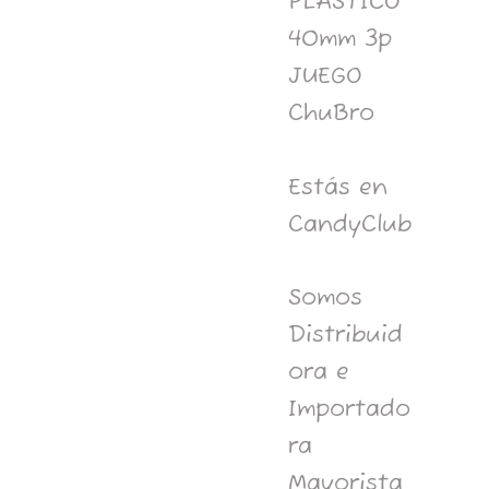
PLASTICO
40mm 3p
JUEGO
ChuBro
Estás en
CandyClub
Somos
Distribuid
ora e
Importado
ra
Mayorista