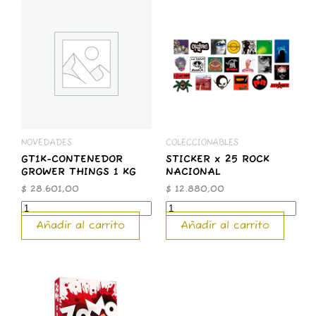
GT1K-
STICKER
CONTENEDOR
x
GROWER
25
THINGS
ROCK
1
NACIONAL
KG
cantidad
cantidad
NOVEDADES
COLECCIONABLES
GT1K-CONTENEDOR
STICKER x 25 ROCK
GROWER THINGS 1 KG
NACIONAL
$
28.601,00
$
12.880,00
Añadir al carrito
Añadir al carrito
ZOMO
50g
Premium