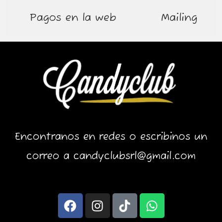
Pagos en la web
Mailing
Encontranos en redes o escribinos un
correo a candyclubsrl@gmail.com
F
I
T
W
a
n
i
h