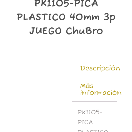
PK1105-PICA
k
a
p
m
PLASTICO 40mm 3p
JUEGO ChuBro
Descripción
Más
información
PK1105-
PICA