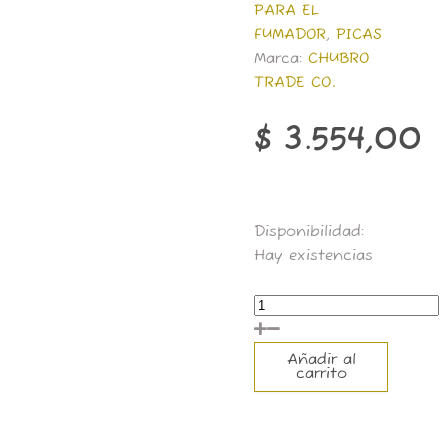
PARA EL
FUMADOR
,
PICAS
Marca:
CHUBRO
TRADE CO.
$
3.554,00
PK1105-
Disponibilidad:
PICA
Hay existencias
PLASTICO
40mm
3p
JUEGO
Añadir al
carrito
ChuBro
cantidad