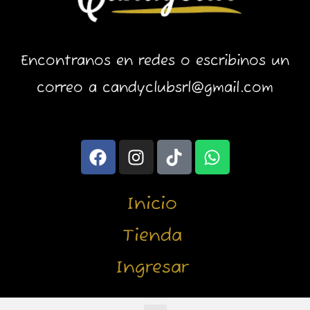
Encontranos en redes o escribinos un
correo a candyclubsrl@gmail.com
F
I
T
W
a
n
i
h
c
s
k
a
e
t
t
t
Inicio
b
a
o
s
o
g
k
a
Tienda
o
r
p
Ingresar
k
a
p
m