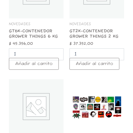
cantidad
cantidad
NOVEDADES
NOVEDADES
GT6K-CONTENEDOR
GT2K-CONTENEDOR
GROWER THINGS 6 KG
GROWER THINGS 2 KG
$
45.356,00
$
37.352,00
Añadir al carrito
Añadir al carrito
GT1K-
STICKER
CONTENEDOR
x
GROWER
25
THINGS
ROCK
1
NACIONAL
KG
cantidad
cantidad