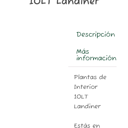
10LT Landiner
m
Descripción
Más
información
Plantas de
Interior
10LT
Landiner
Estás en