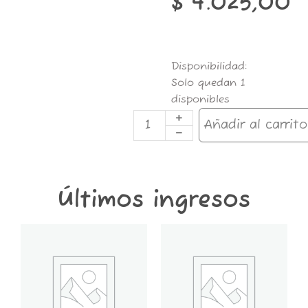
$
4.025,00
Plantas
Disponibilidad:
de
Solo quedan 1
Interior
disponibles
10LT
Landiner
Añadir al carrito
cantidad
Últimos ingresos
GT6K-
GT2K-
CONTENEDOR
CONTENEDOR
GROWER
GROWER
THINGS
THINGS
6
2
KG
KG