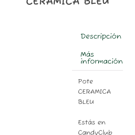
CERAMICA BLEU
m
Descripción
Más
información
Pote
CERAMICA
BLEU
Estás en
CandyClub