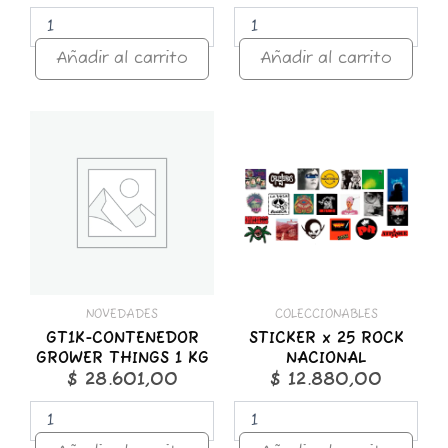
Añadir al carrito
Añadir al carrito
GT1K-
STICKER
CONTENEDOR
x
GROWER
25
THINGS
ROCK
1
NACIONAL
KG
cantidad
cantidad
NOVEDADES
COLECCIONABLES
GT1K-CONTENEDOR
STICKER x 25 ROCK
GROWER THINGS 1 KG
NACIONAL
$
28.601,00
$
12.880,00