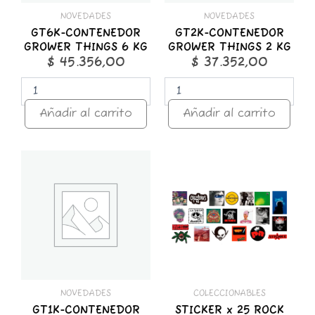
NOVEDADES
NOVEDADES
GT6K-CONTENEDOR
GT2K-CONTENEDOR
GROWER THINGS 6 KG
GROWER THINGS 2 KG
$
45.356,00
$
37.352,00
Añadir al carrito
Añadir al carrito
GT1K-
STICKER
CONTENEDOR
x
GROWER
25
THINGS
ROCK
1
NACIONAL
KG
cantidad
cantidad
NOVEDADES
COLECCIONABLES
GT1K-CONTENEDOR
STICKER x 25 ROCK