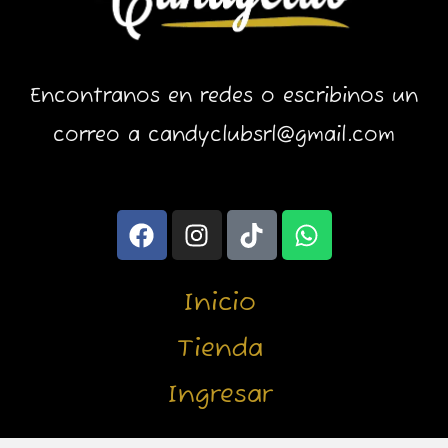
Encontranos en redes o escribinos un
correo a candyclubsrl@gmail.com
F
I
T
W
a
n
i
h
c
s
k
a
e
t
t
t
Inicio
b
a
o
s
o
g
k
a
Tienda
o
r
p
Ingresar
k
a
p
m