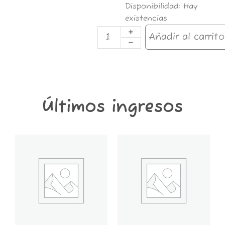
Pre
Disponibilidad:
Hay
Rolled
existencias
Transparent
CONE
Añadir al carrito
x2
BR
110mm
WATERMELON
cantidad
Últimos ingresos
GT6K-
GT2K-
CONTENEDOR
CONTENEDOR
GROWER
GROWER
THINGS
THINGS
6
2
KG
KG
cantidad
cantidad