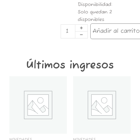
RAW
Disponibilidad:
BUZO
Solo quedan 2
HOODIE
disponibles
TALLE
M
Añadir al carrito
cantidad
Últimos ingresos
GT6K-
GT2K-
CONTENEDOR
CONTENEDOR
GROWER
GROWER
THINGS
THINGS
6
2
KG
KG
cantidad
cantidad
NOVEDADES
NOVEDADES