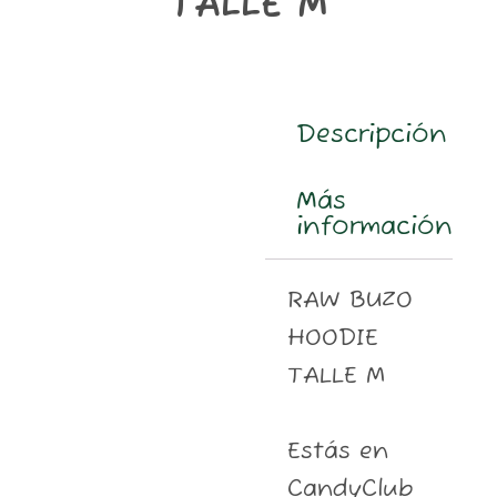
TALLE M
m
Descripción
Más
información
RAW BUZO
HOODIE
TALLE M
Estás en
CandyClub