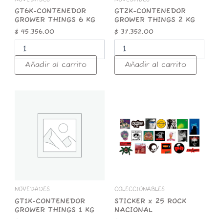
GT6K-CONTENEDOR
GT2K-CONTENEDOR
GROWER THINGS 6 KG
GROWER THINGS 2 KG
$
45.356,00
$
37.352,00
Añadir al carrito
Añadir al carrito
GT1K-
STICKER
CONTENEDOR
x
GROWER
25
THINGS
ROCK
1
NACIONAL
KG
cantidad
cantidad
NOVEDADES
COLECCIONABLES
GT1K-CONTENEDOR
STICKER x 25 ROCK
GROWER THINGS 1 KG
NACIONAL