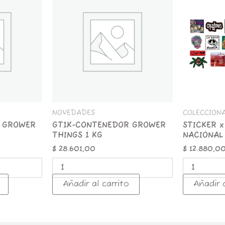
GROWER
25
THINGS
ROCK
1
NACIONAL
KG
cantidad
cantidad
NOVEDADES
COLECCION
 GROWER
GT1K-CONTENEDOR GROWER
STICKER x
THINGS 1 KG
NACIONAL
$
28.601,00
$
12.880,0
Añadir al carrito
Añadir a