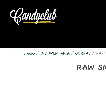
Ir
al
contenido
Inicio
/
INDUMENTARIA
/
GORRAS
/ RAW 
RAW S