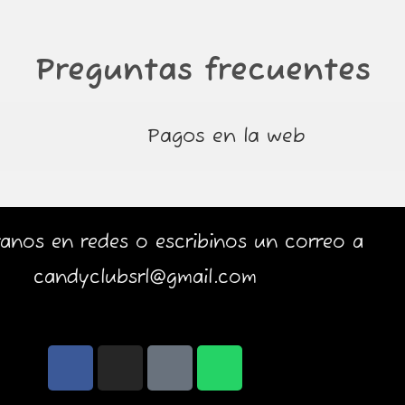
Preguntas frecuentes
Pagos en la web
anos en redes o escribinos un correo a
candyclubsrl@gmail.com
F
I
T
W
a
n
i
h
c
s
k
a