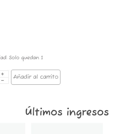
dad:
Solo quedan 1
KERMAN
O
IUM
Añadir al carrito
SO
idad
Últimos ingresos
GT1K-
STICKER
CONTENEDOR
x