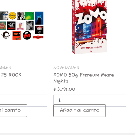
Premium
Miami
Nights
cantidad
ABLES
NOVEDADES
 25 ROCK
ZOMO 50g Premium Miami
Nights
0
$
3.791,00
l carrito
Añadir al carrito