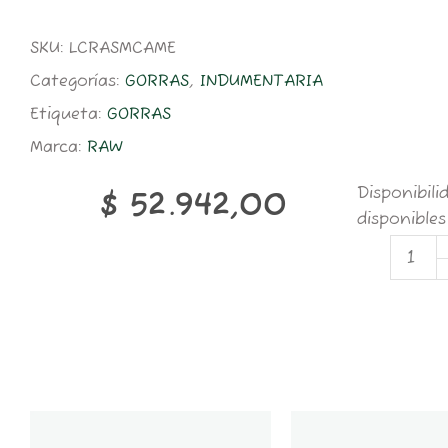
SKU:
LCRASMCAME
Categorías:
GORRAS
,
INDUMENTARIA
Etiqueta:
GORRAS
Marca:
RAW
RAW
Disponibili
$
52.942,00
SMO
disponibles
CAM
MED
PILU
cant
GT6K-
GT2K-
CONTENEDOR
CONTENEDOR