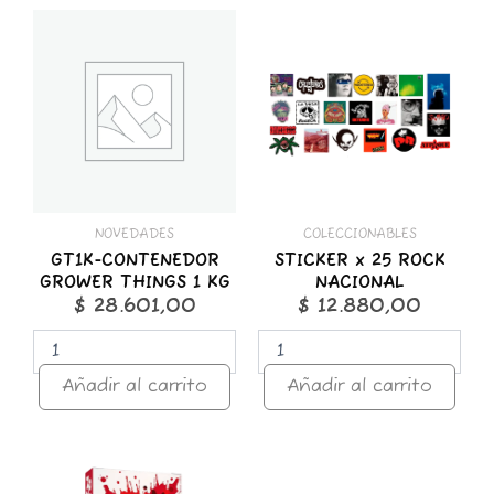
GT1K-
STICKER
CONTENEDOR
x
GROWER
25
THINGS
ROCK
1
NACIONAL
KG
cantidad
cantidad
NOVEDADES
COLECCIONABLES
GT1K-CONTENEDOR
STICKER x 25 ROCK
GROWER THINGS 1 KG
NACIONAL
$
28.601,00
$
12.880,00
Añadir al carrito
Añadir al carrito
ZOMO
50g