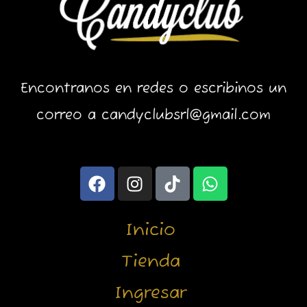
Encontranos en redes o escribinos un
correo a candyclubsrl@gmail.com
F
I
T
W
a
n
i
h
c
s
k
a
e
t
t
t
Inicio
b
a
o
s
o
g
k
a
Tienda
o
r
p
Ingresar
k
a
p