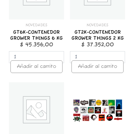
cantidad
cantidad
NOVEDADES
NOVEDADES
GT6K-CONTENEDOR
GT2K-CONTENEDOR
GROWER THINGS 6 KG
GROWER THINGS 2 KG
$
45.356,00
$
37.352,00
Añadir al carrito
Añadir al carrito
GT1K-
STICKER
CONTENEDOR
x
GROWER
25
THINGS
ROCK
1
NACIONAL
KG
cantidad
cantidad