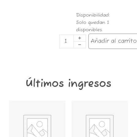
SHORT
Disponibilidad:
LRC
Solo quedan 1
NEGRO
disponibles
S
cantidad
Añadir al carrito
Últimos ingresos
GT6K-
GT2K-
CONTENEDOR
CONTENEDOR
GROWER
GROWER
THINGS
THINGS
6
2
KG
KG