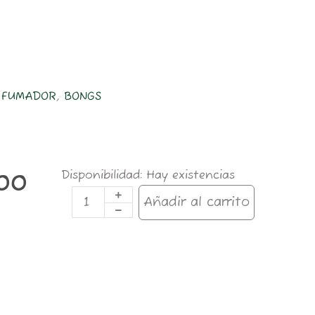
L FUMADOR
,
BONGS
SLC66
Disponibilidad:
Hay existencias
00
BONG
SILICONA
Añadir al carrito
26CM
cantidad