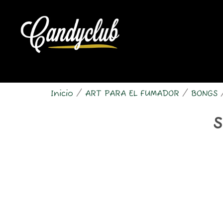
Ir
al
contenido
Inicio
/
ART PARA EL FUMADOR
/
BONGS
/