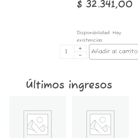
$
32.341,00
SLC68
Disponibilidad:
Hay
BONG
existencias
SILICONA
18CM
Añadir al carrito
cantidad
Últimos ingresos
GT6K-
GT2K-
CONTENEDOR
CONTENEDOR
GROWER
GROWER
THINGS
THINGS
6
2
KG
KG
cantidad
cantidad