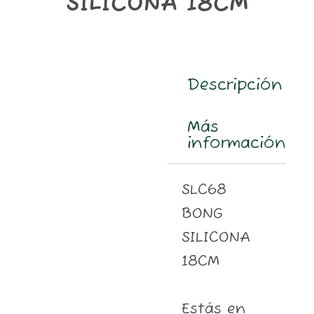
SILICONA 18CM
m
Descripción
Más
información
SLC68
BONG
SILICONA
18CM
Estás en