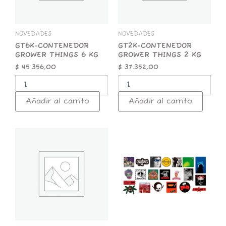
NOVEDADES
NOVEDADES
GT6K-CONTENEDOR
GT2K-CONTENEDOR
GROWER THINGS 6 KG
GROWER THINGS 2 KG
$
45.356,00
$
37.352,00
Añadir al carrito
Añadir al carrito
GT1K-
STICKER
CONTENEDOR
x
GROWER
25
THINGS
ROCK
1
NACIONAL
KG
cantidad
cantidad