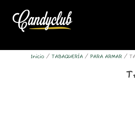
Ir
al
contenido
Inicio
/
TABAQUERÍA
/
PARA ARMAR
/ TA
T