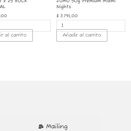
R x 25 ROCK
ZOMO 50g Premium Miami
AL
Nights
,00
$
3.791,00
r al carrito
Añadir al carrito
Mailing