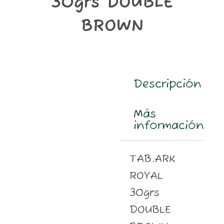
30grs DOUBLE
m
BROWN
Descripción
Más
información
TAB.ARK
ROYAL
30grs
DOUBLE