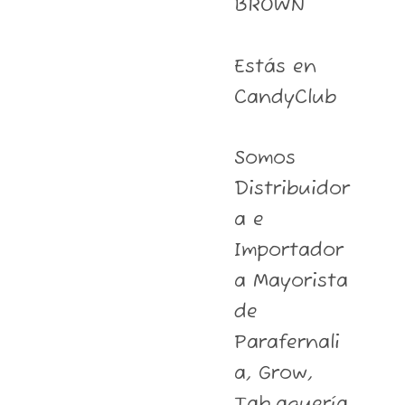
BROWN
Estás en
CandyClub
Somos
Distribuidor
a e
Importador
a Mayorista
de
Parafernali
a, Grow,
Tab.aquería