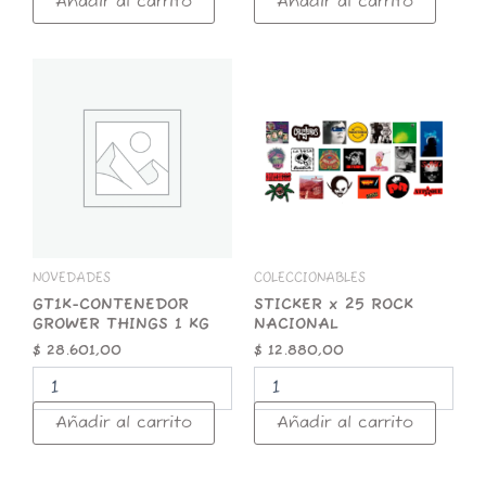
Añadir al carrito
Añadir al carrito
GT1K-
STICKER
CONTENEDOR
x
GROWER
25
THINGS
ROCK
1
NACIONAL
KG
cantidad
cantidad
NOVEDADES
COLECCIONABLES
GT1K-CONTENEDOR
STICKER x 25 ROCK
GROWER THINGS 1 KG
NACIONAL
$
28.601,00
$
12.880,00
Añadir al carrito
Añadir al carrito