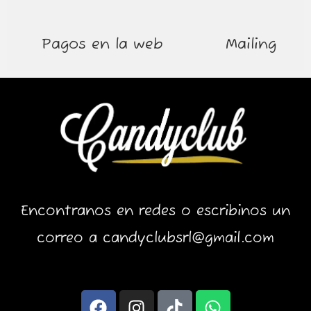
Pagos en la web
Mailing
Encontranos en redes o escribinos un
correo a candyclubsrl@gmail.com
F
I
T
W