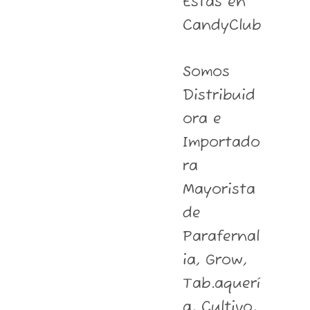
Estás en
CandyClub
Somos
Distribuid
ora e
Importado
ra
Mayorista
de
Parafernal
ia, Grow,
Tab.aquerí
a, Cultivo,