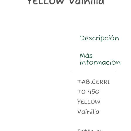
YELLOW Vainilla
m
Descripción
Más
información
TAB.CERRI
TO 45G
YELLOW
Vainilla