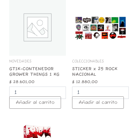
GT1K-
STICKER
CONTENEDOR
x
GROWER
25
THINGS
ROCK
1
NACIONAL
KG
cantidad
cantidad
NOVEDADES
COLECCIONABLES
GT1K-CONTENEDOR
STICKER x 25 ROCK
GROWER THINGS 1 KG
NACIONAL
$
28.601,00
$
12.880,00
Añadir al carrito
Añadir al carrito
ZOMO
50g
Premium