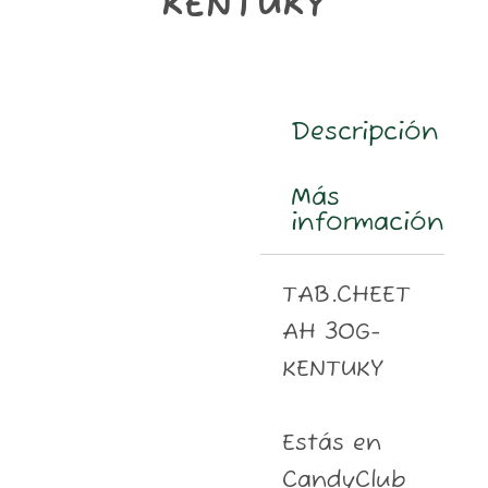
KENTUKY
m
Descripción
Más
información
TAB.CHEET
AH 30G-
KENTUKY
Estás en
CandyClub