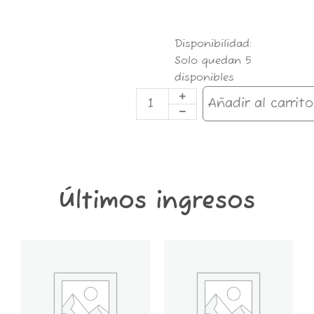
TAB.CHEETAH
Disponibilidad:
30G-
Solo quedan 5
KENTUKY
disponibles
cantidad
Añadir al carrito
Últimos ingresos
GT6K-
GT2K-
CONTENEDOR
CONTENEDOR
GROWER
GROWER
THINGS
THINGS
6
2