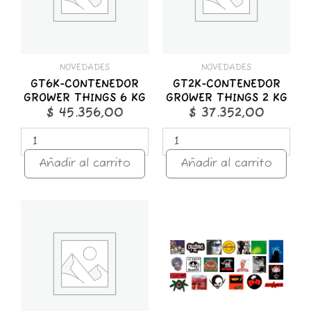
KG
KG
cantidad
cantidad
NOVEDADES
NOVEDADES
GT6K-CONTENEDOR
GT2K-CONTENEDOR
GROWER THINGS 6 KG
GROWER THINGS 2 KG
$
45.356,00
$
37.352,00
Añadir al carrito
Añadir al carrito
GT1K-
STICKER
CONTENEDOR
x
GROWER
25
THINGS
ROCK
1
NACIONAL
KG
cantidad
cantidad