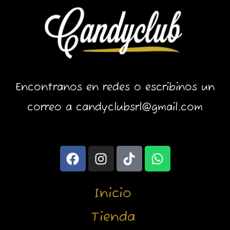
Encontranos en redes o escribinos un
correo a candyclubsrl@gmail.com
F
I
T
W
a
n
i
h
c
s
k
a
e
t
t
t
Inicio
b
a
o
s
o
g
k
a
Tienda
o
r
p