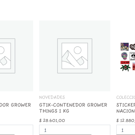
GT1K-
STICKER
CONTENEDOR
x
GROWER
25
THINGS
ROCK
1
NACIONA
KG
cantida
cantidad
NOVEDADES
COLECCI
DOR GROWER
GT1K-CONTENEDOR GROWER
STICKE
THINGS 1 KG
NACION
$
28.601,00
$
12.880