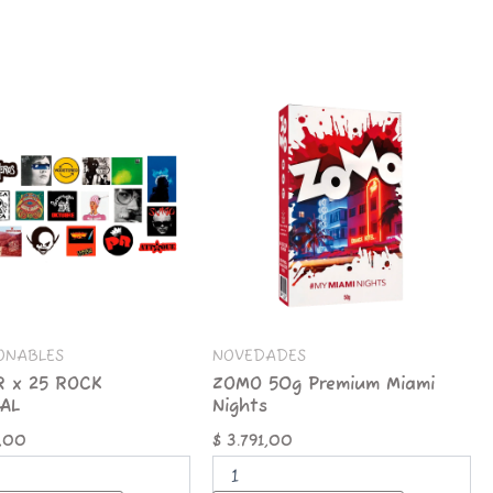
ZOMO
50g
Premium
Miami
L
Nights
d
cantidad
ONABLES
NOVEDADES
R x 25 ROCK
ZOMO 50g Premium Miami
AL
Nights
,00
$
3.791,00