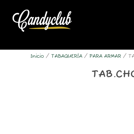
Ir
al
contenido
Inicio
/
TABAQUERÍA
/
PARA ARMAR
/ TA
TAB.CH