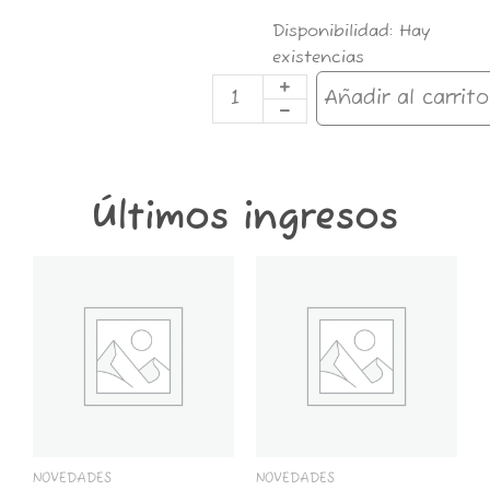
TAB.
Disponibilidad:
Hay
MORO
existencias
DARK
30G
Añadir al carrito
cantidad
Últimos ingresos
GT6K-
GT2K-
CONTENEDOR
CONTENEDOR
GROWER
GROWER
THINGS
THINGS
6
2
KG
KG
cantidad
cantidad
NOVEDADES
NOVEDADES