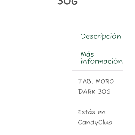
30G
m
Descripción
Más
información
TAB. MORO
DARK 30G
Estás en
CandyClub