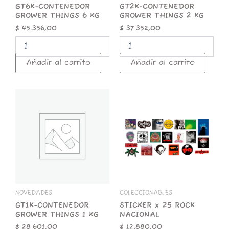
GT6K-CONTENEDOR
GT2K-CONTENEDOR
GROWER THINGS 6 KG
GROWER THINGS 2 KG
$
45.356,00
$
37.352,00
Añadir al carrito
Añadir al carrito
GT1K-
STICKER
CONTENEDOR
x
GROWER
25
THINGS
ROCK
1
NACIONAL
KG
cantidad
cantidad
NOVEDADES
COLECCIONABLES
GT1K-CONTENEDOR
STICKER x 25 ROCK
GROWER THINGS 1 KG
NACIONAL
$
28.601,00
$
12.880,00