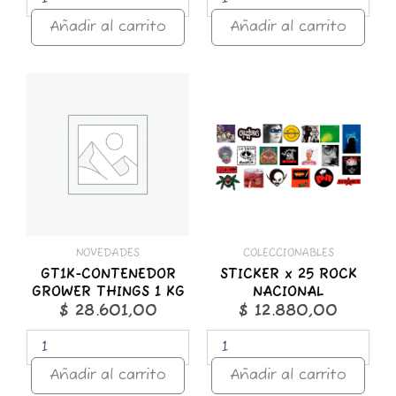
Añadir al carrito
Añadir al carrito
GT1K-
STICKER
CONTENEDOR
x
GROWER
25
THINGS
ROCK
1
NACIONAL
KG
cantidad
cantidad
NOVEDADES
COLECCIONABLES
GT1K-CONTENEDOR
STICKER x 25 ROCK
GROWER THINGS 1 KG
NACIONAL
$
28.601,00
$
12.880,00
Añadir al carrito
Añadir al carrito