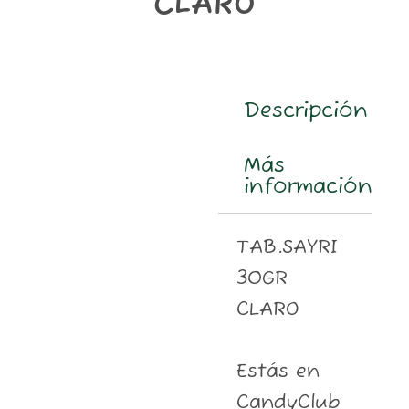
CLARO
m
Descripción
Más
información
TAB.SAYRI
30GR
CLARO
Estás en
CandyClub