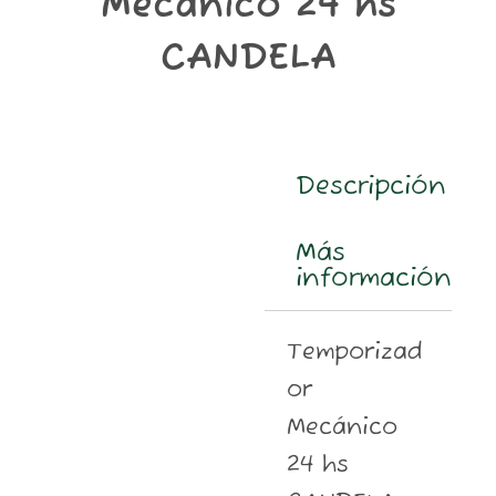
Mecánico 24 hs
m
CANDELA
Descripción
Más
información
Temporizad
or
Mecánico
24 hs