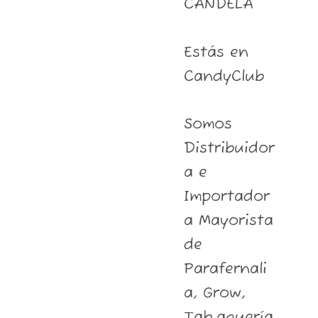
CANDELA
Estás en
CandyClub
Somos
Distribuidor
a e
Importador
a Mayorista
de
Parafernali
a, Grow,
Tab.aquería