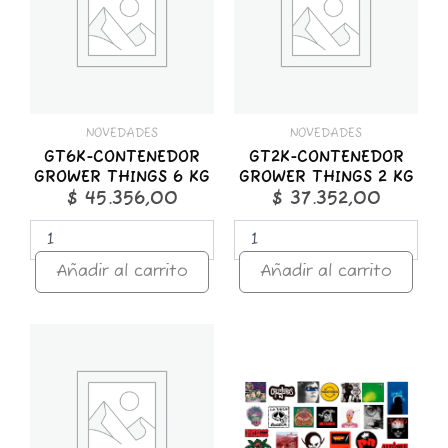
6
2
KG
KG
cantidad
cantidad
NOVEDADES
NOVEDADES
GT6K-CONTENEDOR
GT2K-CONTENEDOR
GROWER THINGS 6 KG
GROWER THINGS 2 KG
$
45.356,00
$
37.352,00
Añadir al carrito
Añadir al carrito
GT1K-
STICKER
CONTENEDOR
x
GROWER
25
THINGS
ROCK
1
NACIONAL
KG
cantidad