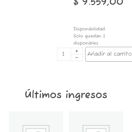
$
9.559,00
Temporizador
Disponibilidad:
Mecánico
Solo quedan 1
24
disponibles
hs
CANDELA
Añadir al carrito
cantidad
Últimos ingresos
GT6K-
GT2K-
CONTENEDOR
CONTENEDOR
GROWER
GROWER
THINGS
THINGS