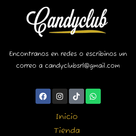
Encontranos en redes o escribinos un
correo a candyclubsrl@gmail.com
F
I
T
W
a
n
i
h
c
s
k
a
e
t
t
t
Inicio
b
a
o
s
o
g
k
a
Tienda