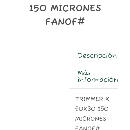
m
150 MICRONES
FANOF#
Descripción
Más
información
TRIMMER X
50X30 150
MICRONES
FANOF#