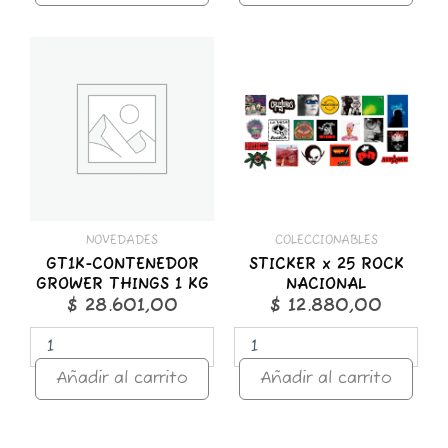
GT1K-
STICKER
CONTENEDOR
x
GROWER
25
THINGS
ROCK
1
NACIONAL
KG
cantidad
cantidad
NOVEDADES
COLECCIONABLES
GT1K-CONTENEDOR
STICKER x 25 ROCK
GROWER THINGS 1 KG
NACIONAL
$
28.601,00
$
12.880,00
Añadir al carrito
Añadir al carrito
ZOMO