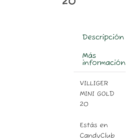
20
m
Descripción
Más
información
VILLIGER
MINI GOLD
20
Estás en
CandyClub