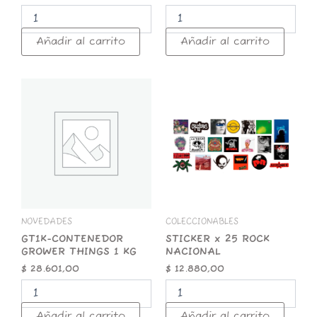
Añadir al carrito
Añadir al carrito
GT1K-
STICKER
CONTENEDOR
x
GROWER
25
THINGS
ROCK
1
NACIONAL
KG
cantidad
cantidad
NOVEDADES
COLECCIONABLES
GT1K-CONTENEDOR
STICKER x 25 ROCK
GROWER THINGS 1 KG
NACIONAL
$
28.601,00
$
12.880,00
Añadir al carrito
Añadir al carrito