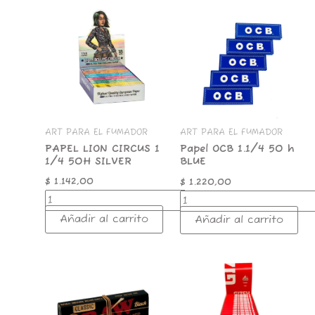
PAPEL
Papel
LION
OCB
CIRCUS
1.1/4
1
50
1/4
h
50H
BLUE
SILVER
cantidad
cantidad
ART PARA EL FUMADOR
ART PARA EL FUMADOR
PAPEL LION CIRCUS 1
Papel OCB 1.1/4 50 h
1/4 50H SILVER
BLUE
$
1.142,00
$
1.220,00
Añadir al carrito
Añadir al carrito
RAW
PAPEL
BLACK
FINO
CONNOISSEUR
50H
1.1/4+TIPS
ROJO