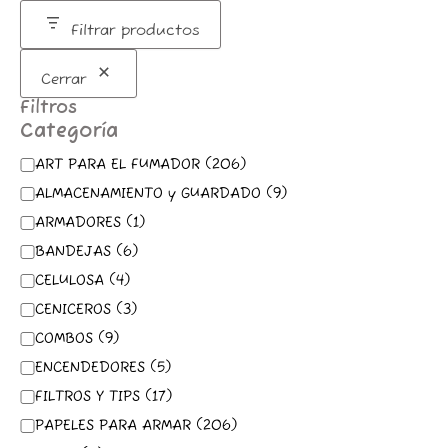
m
Filtrar productos
Cerrar
Filtros
Categoría
ART PARA EL FUMADOR
(
206
)
ALMACENAMIENTO y GUARDADO
(
9
)
ARMADORES
(
1
)
BANDEJAS
(
6
)
CELULOSA
(
4
)
CENICEROS
(
3
)
COMBOS
(
9
)
ENCENDEDORES
(
5
)
FILTROS Y TIPS
(
17
)
PAPELES PARA ARMAR
(
206
)