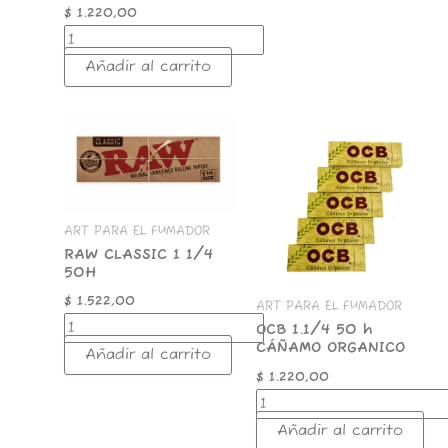
$
1.220,00
Añadir al carrito
RAW
OCB
CLASSIC
1.1/4
1
50
1/4
h
50H
CÁÑAMO
cantidad
ORGANICO
ART PARA EL FUMADOR
cantidad
RAW CLASSIC 1 1/4
50H
$
1.522,00
ART PARA EL FUMADOR
OCB 1.1/4 50 h
CÁÑAMO ORGANICO
Añadir al carrito
$
1.220,00
Añadir al carrito