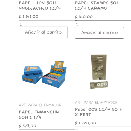
PAPEL LION 50H
PAPEL STAMPS 50H
UNBLEACHED 1.1/4
1.1/4 CAÑAMO
$
1.141,00
$
610,00
Añadir al carrito
Añadir al carrito
PAPEL
Papel
FUMANCHU
OCB
50H
1.1/4
1
50
1/4
h
cantidad
X-
PERT
cantidad
ART PARA EL FUMADOR
ART PARA EL FUMADOR
Papel OCB 1.1/4 50 h
PAPEL FUMANCHU
X-PERT
50H 1 1/4
$
1.220,00
$
573,00