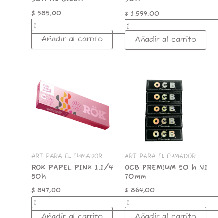
$
585,00
$
1.599,00
Añadir al carrito
Añadir al carrito
ROK
OCB
PAPEL
PREMIUM
PINK
50
1.1/4
h
50h
N1
cantidad
70mm
cantidad
ART PARA EL FUMADOR
ART PARA EL FUMADOR
ROK PAPEL PINK 1.1/4
OCB PREMIUM 50 h N1
50h
70mm
$
847,00
$
864,00
Añadir al carrito
Añadir al carrito