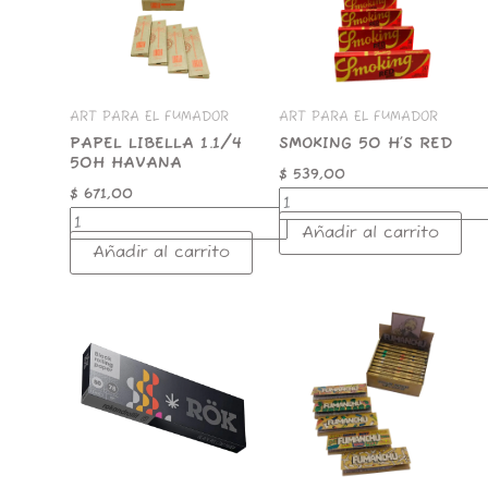
HAVANA
cantidad
cantidad
ART PARA EL FUMADOR
ART PARA EL FUMADOR
PAPEL LIBELLA 1.1/4
SMOKING 50 H’S RED
50H HAVANA
$
539,00
$
671,00
Añadir al carrito
Añadir al carrito
ROK
PAPEL
PAPEL
FUMANCHU
BLACK
50H
1.1/4
1.1/4
50h
UNBLEACHED
cantidad
cantidad