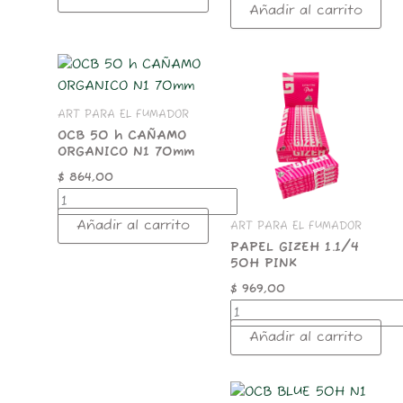
Añadir al carrito
OCB
PAPEL
50
GIZEH
h
1.1/4
ART PARA EL FUMADOR
CAÑAMO
50H
ORGANICO
PINK
OCB 50 h CAÑAMO
ORGANICO N1 70mm
N1
cantidad
70mm
$
864,00
cantidad
Añadir al carrito
ART PARA EL FUMADOR
PAPEL GIZEH 1.1/4
50H PINK
$
969,00
Añadir al carrito
P.ELEMENTS
OCB