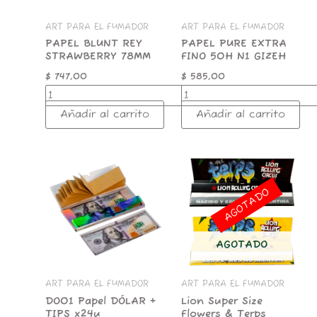
ART PARA EL FUMADOR
ART PARA EL FUMADOR
PAPEL BLUNT REY
PAPEL PURE EXTRA
STRAWBERRY 78MM
FINO 50H N1 GIZEH
$
747,00
$
585,00
Añadir al carrito
Añadir al carrito
DO01
Papel
DÓLAR
AGOTADO
+
TIPS
x24u
cantidad
AGOTADO
ART PARA EL FUMADOR
ART PARA EL FUMADOR
DO01 Papel DÓLAR +
Lion Super Size
TIPS x24u
Flowers & Terps