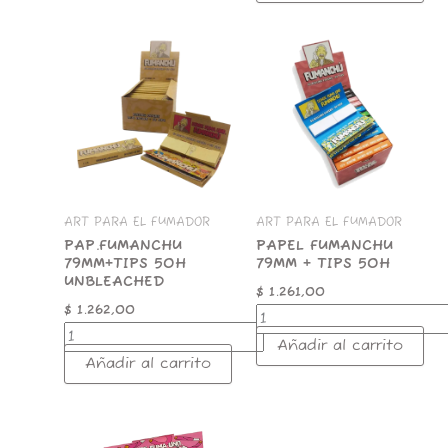
PAP.FUMANCHU
PAPEL
79MM+TIPS
FUMANCHU
50H
79MM
UNBLEACHED
+
cantidad
TIPS
50H
cantidad
ART PARA EL FUMADOR
ART PARA EL FUMADOR
PAP.FUMANCHU
PAPEL FUMANCHU
79MM+TIPS 50H
79MM + TIPS 50H
UNBLEACHED
$
1.261,00
$
1.262,00
Añadir al carrito
Añadir al carrito
FUMANCHU
PAPEL
ROSE
STAMPS