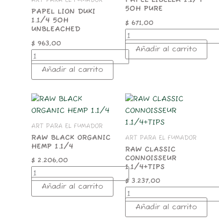
PAPEL LIBELLA 1.1/4
ART PARA EL FUMADOR
50H PURE
UNBLEACHED
cantidad
PAPEL LION DUKI
cantidad
1.1/4 50H
$
671,00
UNBLEACHED
$
963,00
Añadir al carrito
Añadir al carrito
RAW
RAW
BLACK
CLASSIC
ORGANIC
CONNOISSEUR
ART PARA EL FUMADOR
HEMP
1.1/4+TIPS
1.1/4
cantidad
RAW BLACK ORGANIC
ART PARA EL FUMADOR
HEMP 1.1/4
cantidad
RAW CLASSIC
CONNOISSEUR
$
2.206,00
1.1/4+TIPS
$
3.237,00
Añadir al carrito
Añadir al carrito