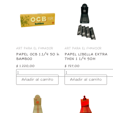
PAPEL
PAPEL
OCB
LIBELLA
1.1/4
EXTRA
50
THIN
h
1
BAMBOO
1/4
cantidad
50H
cantidad
ART PARA EL FUMADOR
ART PARA EL FUMADOR
PAPEL OCB 1.1/4 50 h
PAPEL LIBELLA EXTRA
BAMBOO
THIN 1 1/4 50H
$
1.220,00
$
727,00
Añadir al carrito
Añadir al carrito
PAPEL
SMOKING
LIBELLA
50
1.1/4
H'S
50H
RED