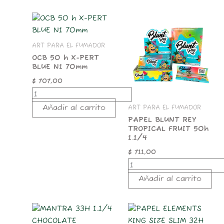
OCB
PAPEL
50
BLUNT
h
REY
ART PARA EL FUMADOR
X-
TROPICAL
PERT
FRUIT
OCB 50 h X-PERT
BLUE N1 70mm
BLUE
50h
N1
1.1/4
$
707,00
70mm
cantidad
cantidad
Añadir al carrito
ART PARA EL FUMADOR
PAPEL BLUNT REY
TROPICAL FRUIT 50h
1.1/4
$
711,00
Añadir al carrito
MANTRA
PAPEL
33H
ELEMENTS