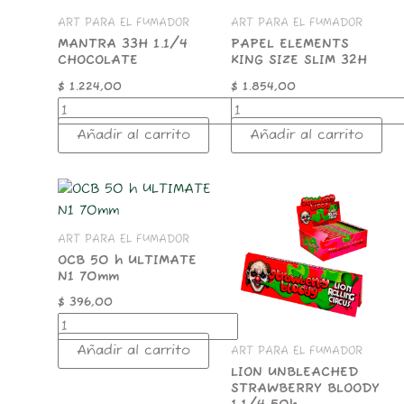
1.1/4
KING
ART PARA EL FUMADOR
ART PARA EL FUMADOR
CHOCOLATE
SIZE
cantidad
SLIM
MANTRA 33H 1.1/4
PAPEL ELEMENTS
CHOCOLATE
KING SIZE SLIM 32H
32H
cantidad
$
1.224,00
$
1.854,00
Añadir al carrito
Añadir al carrito
OCB
LION
50
UNBLEACHED
h
STRAWBERRY
ART PARA EL FUMADOR
ULTIMATE
BLOODY
N1
1.1/4
OCB 50 h ULTIMATE
N1 70mm
70mm
50h
cantidad
cantidad
$
396,00
Añadir al carrito
ART PARA EL FUMADOR
LION UNBLEACHED
STRAWBERRY BLOODY