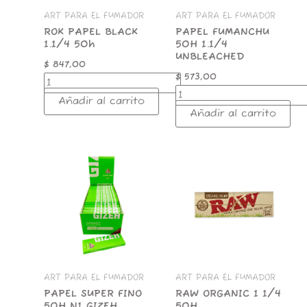
ART PARA EL FUMADOR
ART PARA EL FUMADOR
ROK PAPEL BLACK
PAPEL FUMANCHU
1.1/4 50h
50H 1.1/4
UNBLEACHED
$
847,00
$
573,00
Añadir al carrito
Añadir al carrito
PAPEL
RAW
SUPER
ORGANIC
FINO
1
50H
1/4
N1
50H
GIZEH
cantidad
cantidad
ART PARA EL FUMADOR
ART PARA EL FUMADOR
PAPEL SUPER FINO
RAW ORGANIC 1 1/4
50H N1 GIZEH
50H