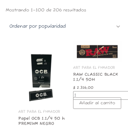
Mostrando 1–100 de 206 resultados
Papel
RAW
OCB
CLASSIC
1.1/4
BLACK
50
1.1/4
h
50H
ART PARA EL FUMADOR
PREMIUM
cantidad
RAW CLASSIC BLACK
NEGRO
1.1/4 50H
cantidad
$
2.316,00
Añadir al carrito
ART PARA EL FUMADOR
Papel OCB 1.1/4 50 h
PREMIUM NEGRO