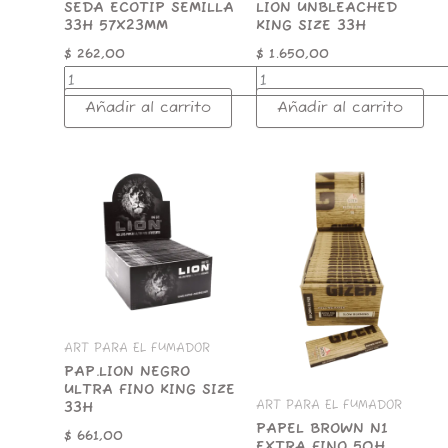
SEDA ECOTIP SEMILLA
LION UNBLEACHED
33H 57X23MM
KING SIZE 33H
$
262,00
$
1.650,00
Añadir al carrito
Añadir al carrito
PAP.LION
PAPEL
NEGRO
BROWN
ULTRA
N1
FINO
EXTRA
KING
FINO
SIZE
50H
33H
GIZEH
cantidad
cantidad
ART PARA EL FUMADOR
PAP.LION NEGRO
ULTRA FINO KING SIZE
ART PARA EL FUMADOR
33H
PAPEL BROWN N1
$
661,00
EXTRA FINO 50H