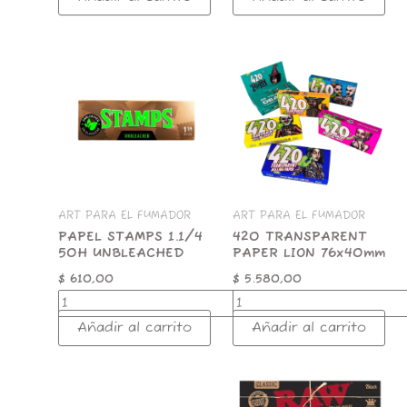
PAPEL
420
STAMPS
TRANSPARENT
1.1/4
PAPER
50H
LION
UNBLEACHED
76x40mm
cantidad
cantidad
ART PARA EL FUMADOR
ART PARA EL FUMADOR
PAPEL STAMPS 1.1/4
420 TRANSPARENT
50H UNBLEACHED
PAPER LION 76x40mm
$
610,00
$
5.580,00
Añadir al carrito
Añadir al carrito
ABADIE
PAPEL
BLOC
RAW