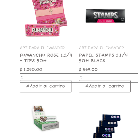
1.1/4
1.1/4
+
50H
TIPS
BLACK
50H
cantidad
cantidad
ART PARA EL FUMADOR
ART PARA EL FUMADOR
FUMANCHU ROSE 1.1/4
PAPEL STAMPS 1.1/4
+ TIPS 50H
50H BLACK
$
1.250,00
$
569,00
Añadir al carrito
Añadir al carrito
LRC
Papel
ALFALFA
OCB
1.1/4
1.1/4
X
50
50H
h
cantidad
ULTIMATE