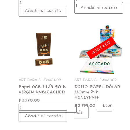
Añadir al carrito
Añadir al carrito
Papel
OCB
1.1/4
AGOTADO
50
h
VIRGIN
UNBLEACHED
AGOTADO
cantidad
ART PARA EL FUMADOR
ART PARA EL FUMADOR
Papel OCB 1.1/4 50 h
DO110-PAPEL DÓLAR
VIRGIN UNBLEACHED
110mm 24h
HONEYPUFF
$
1.220,00
Leer
$
2.754,00
más
Añadir al carrito