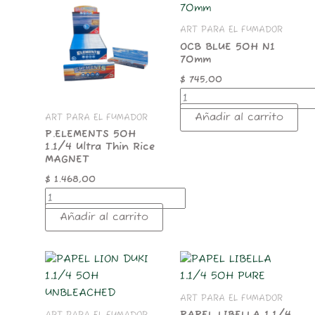
50H
BLUE
1.1/4
50H
ART PARA EL FUMADOR
Ultra
N1
Thin
70mm
OCB BLUE 50H N1
70mm
Rice
cantidad
MAGNET
$
745,00
cantidad
Añadir al carrito
ART PARA EL FUMADOR
P.ELEMENTS 50H
1.1/4 Ultra Thin Rice
MAGNET
$
1.468,00
Añadir al carrito
PAPEL
PAPEL
LION
LIBELLA
DUKI
1.1/4
ART PARA EL FUMADOR
1.1/4
50H
50H
PURE