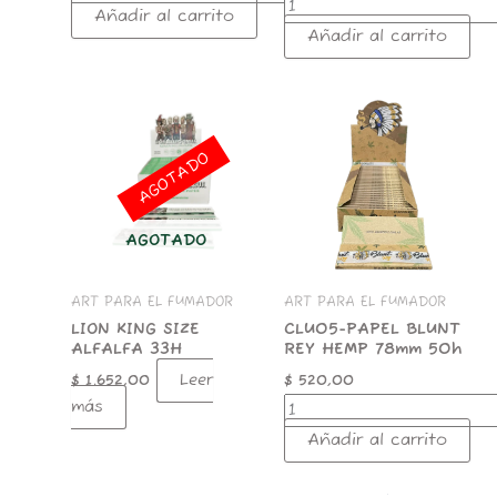
Añadir al carrito
Añadir al carrito
CLU05-
PAPEL
BLUNT
AGOTADO
REY
HEMP
78mm
50h
AGOTADO
cantidad
ART PARA EL FUMADOR
ART PARA EL FUMADOR
LION KING SIZE
CLU05-PAPEL BLUNT
ALFALFA 33H
REY HEMP 78mm 50h
Leer
$
1.652,00
$
520,00
más
Añadir al carrito