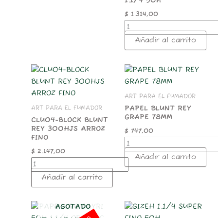
1.1/4 50h
$
1.314,00
Añadir al carrito
CLU04-
PAPEL
BLOCK
BLUNT
BLUNT
REY
ART PARA EL FUMADOR
REY
GRAPE
300HJS
78MM
PAPEL BLUNT REY
ART PARA EL FUMADOR
GRAPE 78MM
ARROZ
cantidad
CLU04-BLOCK BLUNT
FINO
REY 300HJS ARROZ
$
747,00
cantidad
FINO
$
2.147,00
Añadir al carrito
Añadir al carrito
GIZEH
AGOTADO
1.1/4