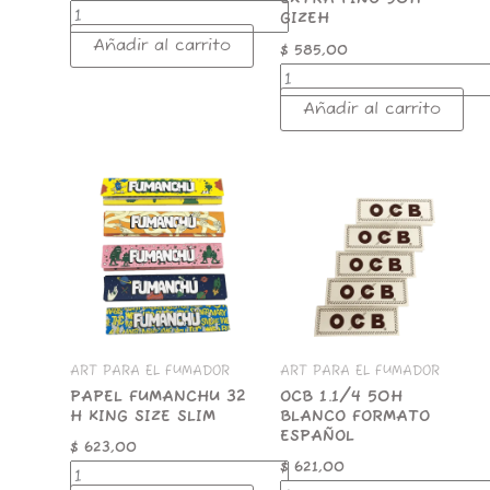
GIZEH
Añadir al carrito
$
585,00
Añadir al carrito
PAPEL
OCB
FUMANCHU
1.1/4
32
50H
H
BLANCO
KING
FORMATO
SIZE
ESPAÑOL
SLIM
cantidad
cantidad
ART PARA EL FUMADOR
ART PARA EL FUMADOR
PAPEL FUMANCHU 32
OCB 1.1/4 50H
H KING SIZE SLIM
BLANCO FORMATO
ESPAÑOL
$
623,00
$
621,00