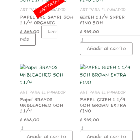
AGOTADO
SUPER
ART PARA EL FUMADOR
ART PARA EL FUMADOR
FINO
50H
PAPEL LRC SAYRI 50H
GIZEH 1.1/4 SUPER
1.1/4 ORGANIC
FINO 50H
cantidad
Leer
$
866,00
$
969,00
más
Añadir al carrito
Papel
PAPEL
3RAYOS
GIZEH
UNBLEACHED
1
50H
1/4
1.1/4
50H
ART PARA EL FUMADOR
ART PARA EL FUMADOR
cantidad
BROWN
Papel 3RAYOS
PAPEL GIZEH 1 1/4
EXTRA
UNBLEACHED 50H
50H BROWN EXTRA
FINO
1.1/4
FINO
cantidad
$
668,00
$
969,00
Añadir al carrito
Añadir al carrito