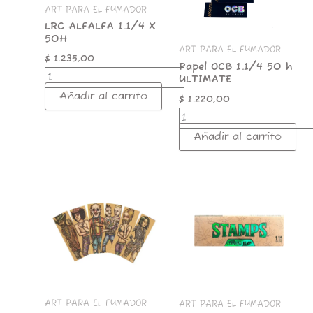
cantidad
ART PARA EL FUMADOR
LRC ALFALFA 1.1/4 X
50H
ART PARA EL FUMADOR
$
1.235,00
Papel OCB 1.1/4 50 h
ULTIMATE
Añadir al carrito
$
1.220,00
Añadir al carrito
PAPEL
PAPEL
LION
STAMPS
50H
50H
UNBLEACHED
1.1/4
1.1/4
CAÑAMO
cantidad
cantidad
ART PARA EL FUMADOR
ART PARA EL FUMADOR