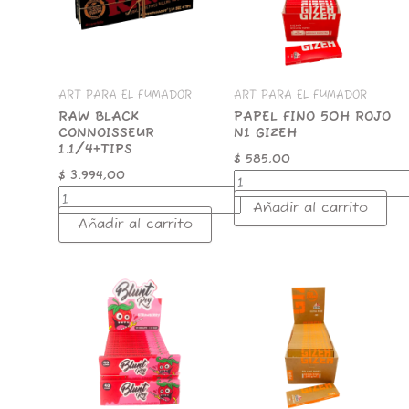
cantidad
N1
GIZEH
cantidad
ART PARA EL FUMADOR
ART PARA EL FUMADOR
RAW BLACK
PAPEL FINO 50H ROJO
CONNOISSEUR
N1 GIZEH
1.1/4+TIPS
$
585,00
$
3.994,00
Añadir al carrito
Añadir al carrito
PAPEL
PAPEL
BLUNT
PURE
REY
EXTRA
STRAWBERRY
FINO
78MM
50H
cantidad
N1
GIZEH
cantidad