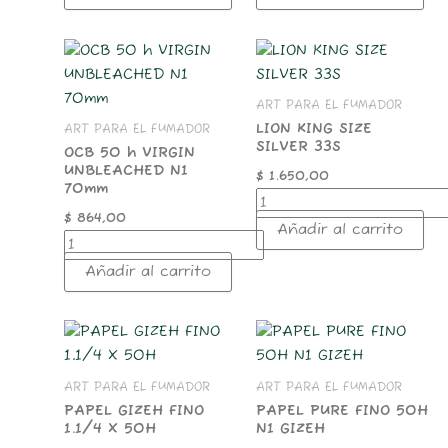
OCB
LION
50
KING
h
SIZE
ART PARA EL FUMADOR
VIRGIN
SILVER
UNBLEACHED
33S
LION KING SIZE
ART PARA EL FUMADOR
SILVER 33S
N1
cantidad
OCB 50 h VIRGIN
70mm
UNBLEACHED N1
$
1.650,00
cantidad
70mm
$
864,00
Añadir al carrito
Añadir al carrito
PAPEL
PAPEL
GIZEH
PURE
FINO
FINO
ART PARA EL FUMADOR
ART PARA EL FUMADOR
1.1/4
50H
X
N1
PAPEL GIZEH FINO
PAPEL PURE FINO 50H
1.1/4 X 50H
N1 GIZEH
50H
GIZEH