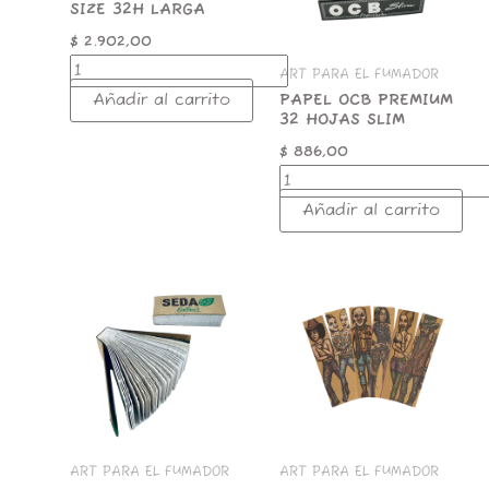
cantidad
cantidad
SIZE 32H LARGA
$
2.902,00
ART PARA EL FUMADOR
Añadir al carrito
PAPEL OCB PREMIUM
32 HOJAS SLIM
$
886,00
Añadir al carrito
SEDA
LION
ECOTIP
UNBLEACHED
SEMILLA
KING
33H
SIZE
57X23MM
33H
cantidad
cantidad
ART PARA EL FUMADOR
ART PARA EL FUMADOR