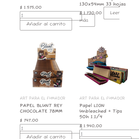
130x54mm 33 hojas
$
1.575,00
Leer
$
1.730,00
más
Añadir al carrito
PAPEL
Papel
BLUNT
LION
REY
Unbleached
CHOCOLATE
+
78MM
Tips
cantidad
50h
1.1/4
cantidad
ART PARA EL FUMADOR
ART PARA EL FUMADOR
PAPEL BLUNT REY
Papel LION
CHOCOLATE 78MM
Unbleached + Tips
50h 1.1/4
$
747,00
$
1.940,00
Añadir al carrito