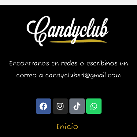
Encontranos en redes o escribinos un
correo a candyclubsrl@gmail.com
F
I
T
W
a
n
i
h
c
s
k
a
e
t
t
t
Inicio
b
a
o
s