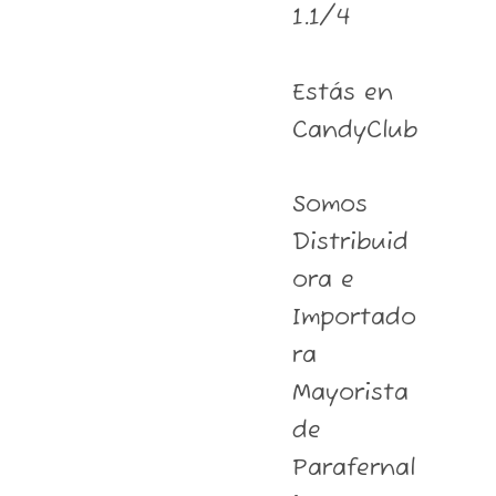
1.1/4
Estás en
CandyClub
Somos
Distribuid
ora e
Importado
ra
Mayorista
de
Parafernal