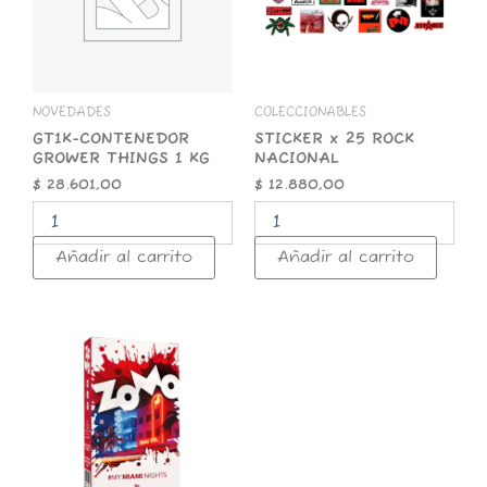
KG
cantidad
cantidad
NOVEDADES
COLECCIONABLES
GT1K-CONTENEDOR
STICKER x 25 ROCK
GROWER THINGS 1 KG
NACIONAL
$
28.601,00
$
12.880,00
Añadir al carrito
Añadir al carrito
ZOMO
50g
Premium
Miami
Nights
cantidad