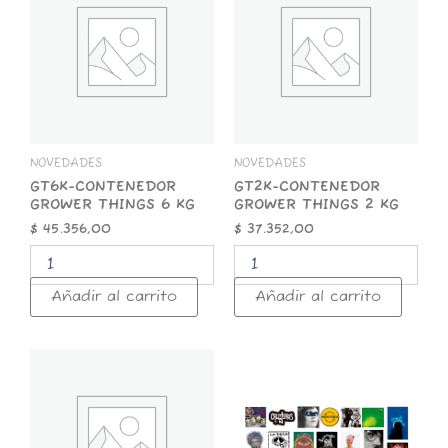
GROWER
GROWER
THINGS
THINGS
6
2
KG
KG
cantidad
cantidad
NOVEDADES
NOVEDADES
GT6K-CONTENEDOR
GT2K-CONTENEDOR
GROWER THINGS 6 KG
GROWER THINGS 2 KG
$
45.356,00
$
37.352,00
Añadir al carrito
Añadir al carrito
GT1K-
STICKER
CONTENEDOR
x
GROWER
25
THINGS
ROCK
1
NACIONAL