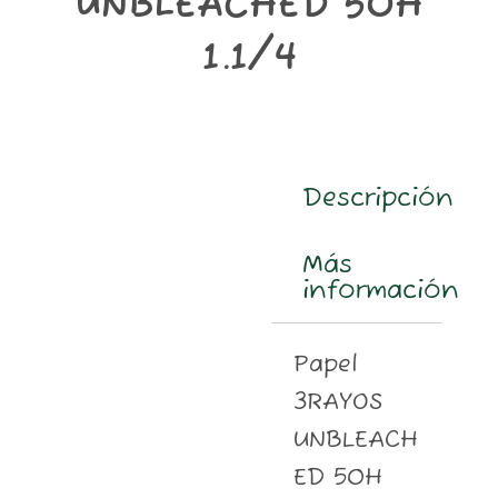
UNBLEACHED 50H
m
1.1/4
Descripción
Más
información
Papel
3RAYOS
UNBLEACH
ED 50H