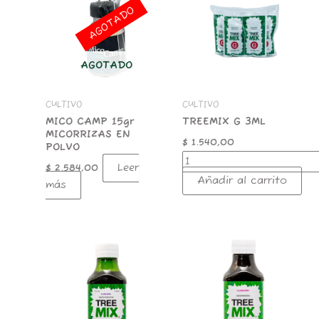
3ML
AGOTADO
cantidad
AGOTADO
CULTIVO
CULTIVO
MICO CAMP 15gr
TREEMIX G 3ML
MICORRIZAS EN
$
1.540,00
POLVO
Leer
$
2.584,00
Añadir al carrito
más
TREEMIX
TREEMIX
F
CANDY
200ML
200ML
BOOSTER
VEGE/FLORA
FLORA
cantidad
cantidad