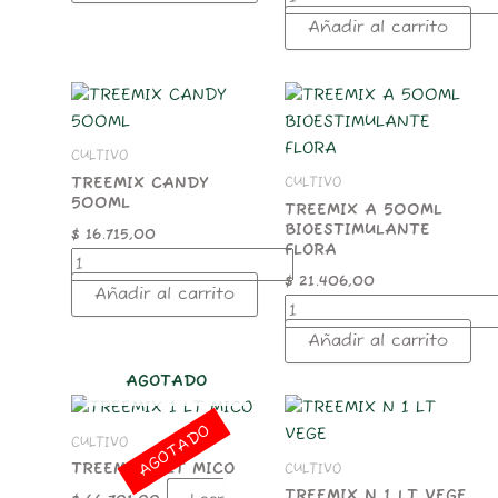
Añadir al carrito
TREEMIX
TREEMIX
CANDY
A
500ML
500ML
CULTIVO
cantidad
BIOESTIMULANTE
FLORA
TREEMIX CANDY
CULTIVO
500ML
cantidad
TREEMIX A 500ML
BIOESTIMULANTE
$
16.715,00
FLORA
$
21.406,00
Añadir al carrito
Añadir al carrito
AGOTADO
TREEMIX
N
AGOTADO
CULTIVO
1
TREEMIX 1 LT MICO
CULTIVO
LT
VEGE
TREEMIX N 1 LT VEGE