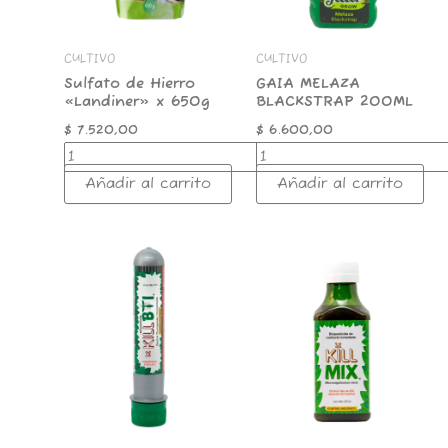
CULTIVO
CULTIVO
Sulfato de Hierro
GAIA MELAZA
«Landiner» x 650g
BLACKSTRAP 200ML
$
7.520,00
$
6.600,00
Añadir al carrito
Añadir al carrito
TREEMIX
TREEMIX
KILL
KILL
BTI
MIX
45ML
200ML
BIOINSECTICIDA
BIOPESTICIDA
cantidad
cantidad