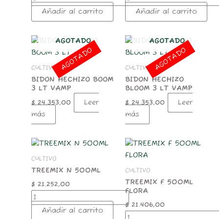
Añadir al carrito
Añadir al carrito
AGOTADO
AGOTADO
AGOTADO
AGOTADO
CULTIVO
CULTIVO
BIDON HECHIZO BOOM
BIDON HECHIZO
3 LT VAMP
BLOOM 3 LT VAMP
Leer
Leer
$
24.353,00
$
24.353,00
más
más
TREEMIX
TREEMIX
N
F
CULTIVO
500ML
500ML
TREEMIX N 500ML
CULTIVO
cantidad
FLORA
cantidad
TREEMIX F 500ML
$
21.252,00
FLORA
$
21.406,00
Añadir al carrito