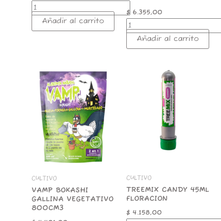
$
6.355,00
Añadir al carrito
Añadir al carrito
VAMP
TREEMIX
BOKASHI
CANDY
GALLINA
45ML
VEGETATIVO
FLORACION
800CM3
cantidad
cantidad
CULTIVO
CULTIVO
TREEMIX CANDY 45ML
VAMP BOKASHI
FLORACION
GALLINA VEGETATIVO
800CM3
$
4.158,00