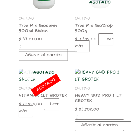
AGOTADO
CULTIVO
CULTIVO
Tree Mix Biocann
Tree Mix BioDrop
500ml Bidon
500g
Leer
$
33.110,00
$
9.389,00
más
Añadir al carrito
HEAVY
AGOTADO
BUD
AGOTADO
PRO
CULTIVO
CULTIVO
1
LT
VITAMAX 1LT GROTEK
HEAVY BUD PRO 1 LT
GROTEK
GROTEK
Leer
$
74.446,00
cantidad
$
83.702,00
más
Añadir al carrito