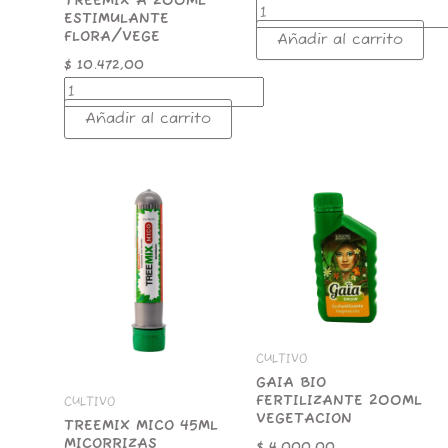
TREEMIX A 200ML
ESTIMULANTE
FLORA/VEGE
Añadir al carrito
$
10.472,00
Añadir al carrito
TREEMIX
GAIA
MICO
BIO
45ML
FERTILIZANTE
MICORRIZAS
200ML
cantidad
VEGETACION
cantidad
CULTIVO
GAIA BIO
FERTILIZANTE 200ML
CULTIVO
VEGETACION
TREEMIX MICO 45ML
MICORRIZAS
$
4.000,00