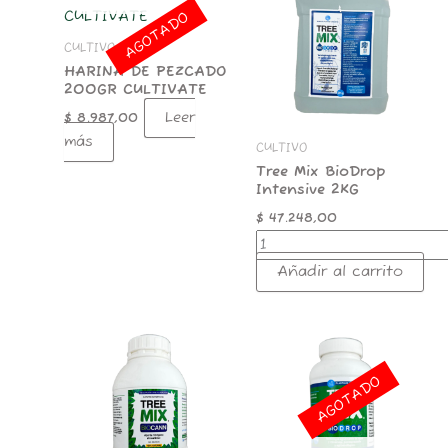
BioDrop
AGOTADO
Intensive
2KG
CULTIVO
cantidad
HARINA DE PEZCADO
200GR CULTIVATE
Leer
$
8.987,00
más
CULTIVO
Tree Mix BioDrop
Intensive 2KG
$
47.248,00
Añadir al carrito
Tree
Mix
Biocann
AGOTADO
500ml
Bidon
cantidad