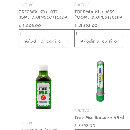
CULTIVO
CULTIVO
TREEMIX KILL BTI
TREEMIX KILL MIX
45ML BIOINSECTICIDA
200ML BIOPESTICIDA
$
6.006,00
$
13.398,00
Añadir al carrito
Añadir al carrito
TREEMIX
Tree
A
Mix
200ML
Biocann
ESTIMULANTE
45ml
FLORA/VEGE
cantidad
cantidad
CULTIVO
Tree Mix Biocann 45ml
CULTIVO
$
7.392,00