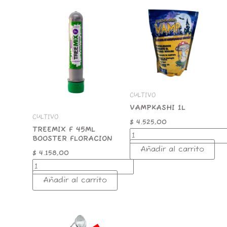
TREEMIX
VAMPKASHI
F
1L
45ML
cantidad
BOOSTER
FLORACION
cantidad
CULTIVO
VAMPKASHI 1L
CULTIVO
$
4.525,00
TREEMIX F 45ML
BOOSTER FLORACION
Añadir al carrito
$
4.158,00
Añadir al carrito
TREEMIX
G