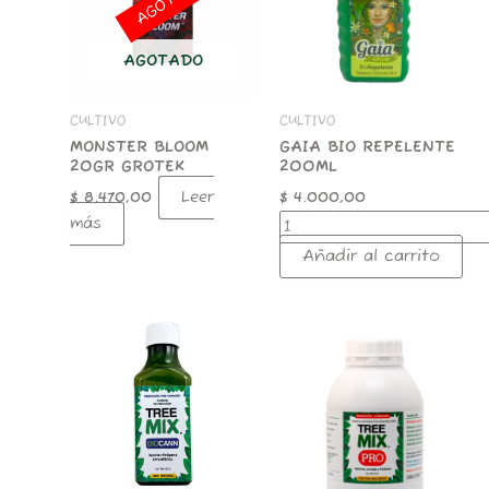
cantidad
AGOTADO
CULTIVO
CULTIVO
MONSTER BLOOM
GAIA BIO REPELENTE
20GR GROTEK
200ML
Leer
$
8.470,00
$
4.000,00
más
Añadir al carrito
Tree
TREEMIX
Mix
PRO
Biocann
500ML
200ml
cantidad
cantidad