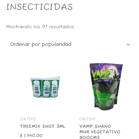
m
INSECTICIDAS
Mostrando los 97 resultados
TREEMIX
VAMP
SHOT
GUANO
3ML
MUR.VEGETATIVO
cantidad
800CM3
cantidad
CULTIVO
CULTIVO
TREEMIX SHOT 3ML
VAMP GUANO
MUR.VEGETATIVO
$
1.540,00
800CM3