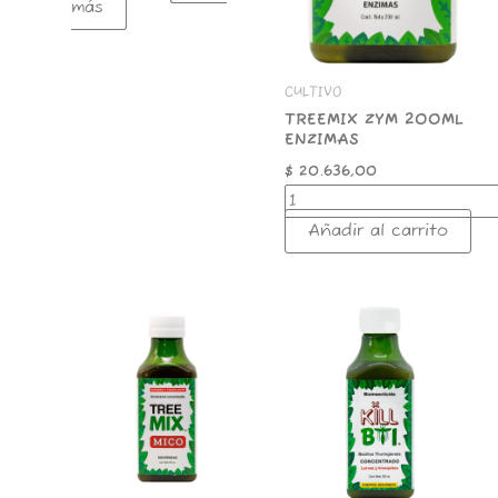
más
CULTIVO
TREEMIX ZYM 200ML
ENZIMAS
$
20.636,00
Añadir al carrito
TREEMIX
TREEMIX
MICO
KILL
200ML
BTI
MICORRIZAS
200ML
cantidad
BIOINSECTICIDA
cantidad