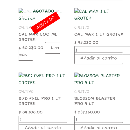
CAL
AGOTADO
MAX
AGOTADO
1
CULTIVO
CULTIVO
LT
GROTEK
CAL MAX 500 ML
CAL MAX 1 LT GROTEK
GROTEK
cantidad
$
93.220,00
Leer
$
60.230,00
más
Añadir al carrito
BUD
BLOSSOM
FUEL
BLASTER
PRO
PRO
CULTIVO
CULTIVO
1
4
LT
LT
BUD FUEL PRO 1 LT
BLOSSOM BLASTER
GROTEK
PRO 4 LT
GROTEK
cantidad
cantidad
$
84.108,00
$
237.160,00
Añadir al carrito
Añadir al carrito