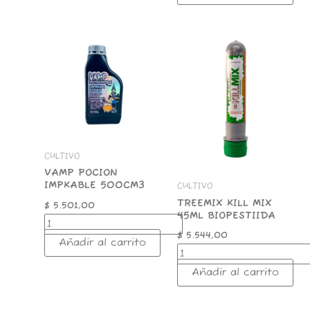
VAMP
TREEMIX
POCION
KILL
IMPKABLE
MIX
500CM3
45ML
cantidad
BIOPESTIIDA
cantidad
CULTIVO
VAMP POCION
IMPKABLE 500CM3
CULTIVO
TREEMIX KILL MIX
$
5.501,00
45ML BIOPESTIIDA
$
5.544,00
Añadir al carrito
Añadir al carrito