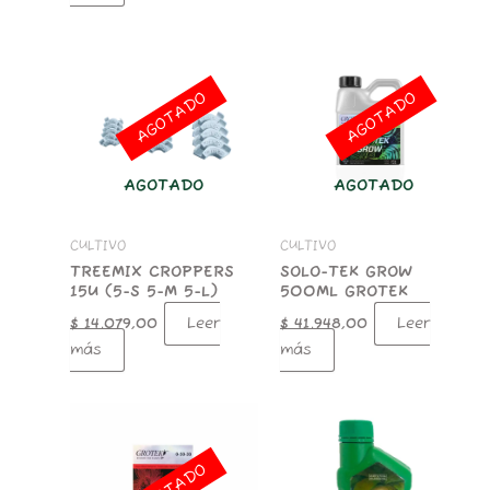
AGOTADO
AGOTADO
AGOTADO
AGOTADO
CULTIVO
CULTIVO
TREEMIX CROPPERS
SOLO-TEK GROW
15U (5-S 5-M 5-L)
500ML GROTEK
Leer
Leer
$
14.079,00
$
41.948,00
más
más
GAIA
BIO
REPELENTE
AGOTADO
200ML