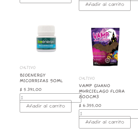
Añadir al carrito
BIOENERGY
VAMP
MICORRIZAS
GUANO
50ML
MURCIELAGO
cantidad
FLORA
800CM3
cantidad
CULTIVO
BIOENERGY
CULTIVO
MICORRIZAS 50ML
VAMP GUANO
$
5.391,00
MURCIELAGO FLORA
800CM3
$
6.355,00
Añadir al carrito
Añadir al carrito