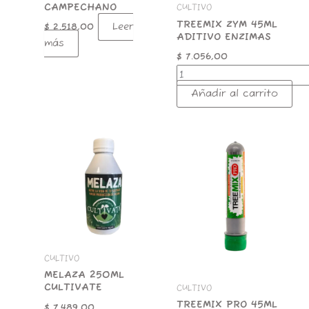
CAMPECHANO
CULTIVO
TREEMIX ZYM 45ML
Leer
$
2.518,00
ADITIVO ENZIMAS
más
$
7.056,00
Añadir al carrito
MELAZA
TREEMIX
250ML
PRO
CULTIVATE
45ML
cantidad
POTENCIADOR
cantidad
CULTIVO
MELAZA 250ML
CULTIVATE
CULTIVO
TREEMIX PRO 45ML
$
7.489,00