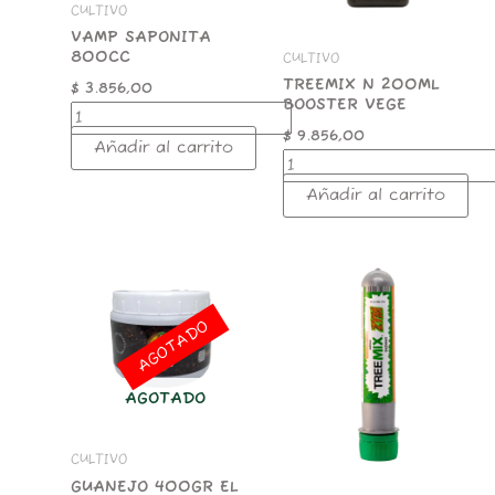
CULTIVO
VAMP SAPONITA
800CC
CULTIVO
TREEMIX N 200ML
$
3.856,00
BOOSTER VEGE
$
9.856,00
Añadir al carrito
Añadir al carrito
TREEMIX
ZYM
45ML
ADITIVO
AGOTADO
ENZIMAS
cantidad
AGOTADO
CULTIVO
GUANEJO 400GR EL