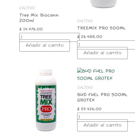
CULTIVO
Tree Mix Biocann
200ml
CULTIVO
TREEMIX PRO 500ML
$
14.476,00
$
26.488,00
Añadir al carrito
Añadir al carrito
TREEMIX
BUD
PRO
FUEL
1
PRO
CULTIVO
LT
500ML
cantidad
GROTEK
BUD FUEL PRO 500ML
GROTEK
cantidad
$
55.426,00
Añadir al carrito