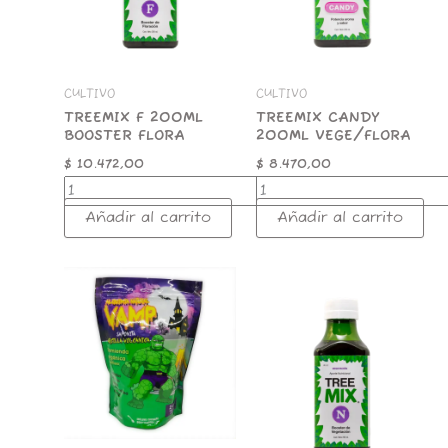
CULTIVO
CULTIVO
TREEMIX F 200ML
TREEMIX CANDY
BOOSTER FLORA
200ML VEGE/FLORA
$
10.472,00
$
8.470,00
Añadir al carrito
Añadir al carrito
VAMP
TREEMIX
SAPONITA
N
800CC
200ML
cantidad
BOOSTER
VEGE
cantidad