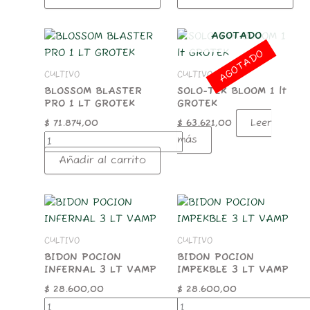
BLOSSOM
AGOTADO
BLASTER
AGOTADO
PRO
CULTIVO
CULTIVO
1
LT
BLOSSOM BLASTER
SOLO-TEK BLOOM 1 lt
PRO 1 LT GROTEK
GROTEK
GROTEK
cantidad
Leer
$
71.874,00
$
63.621,00
más
Añadir al carrito
BIDON
BIDON
POCION
POCION
INFERNAL
IMPEKBLE
CULTIVO
CULTIVO
3
3
LT
LT
BIDON POCION
BIDON POCION
INFERNAL 3 LT VAMP
IMPEKBLE 3 LT VAMP
VAMP
VAMP
cantidad
cantidad
$
28.600,00
$
28.600,00