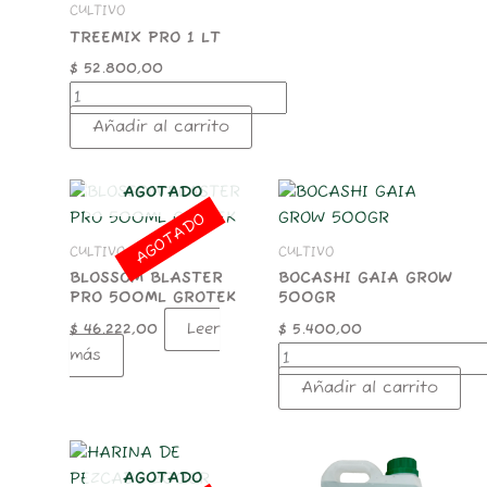
CULTIVO
TREEMIX PRO 1 LT
$
52.800,00
Añadir al carrito
BOCASHI
AGOTADO
GAIA
AGOTADO
GROW
CULTIVO
CULTIVO
500GR
cantidad
BLOSSOM BLASTER
BOCASHI GAIA GROW
PRO 500ML GROTEK
500GR
Leer
$
46.222,00
$
5.400,00
más
Añadir al carrito
Tree
Mix
AGOTADO