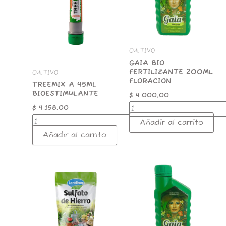
cantidad
CULTIVO
GAIA BIO
FERTILIZANTE 200ML
CULTIVO
FLORACION
TREEMIX A 45ML
BIOESTIMULANTE
$
4.000,00
$
4.158,00
Añadir al carrito
Añadir al carrito
Sulfato
GAIA
de
MELAZA
Hierro
BLACKSTRAP
"Landiner"
200ML
x
cantidad
650g
cantidad