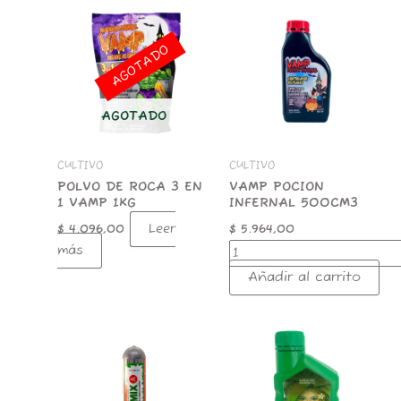
VAMP
POCION
INFERNAL
AGOTADO
500CM3
cantidad
AGOTADO
CULTIVO
CULTIVO
POLVO DE ROCA 3 EN
VAMP POCION
1 VAMP 1KG
INFERNAL 500CM3
Leer
$
4.096,00
$
5.964,00
más
Añadir al carrito
TREEMIX
GAIA
A
BIO
45ML
FERTILIZANTE
BIOESTIMULANTE
200ML
cantidad
FLORACION