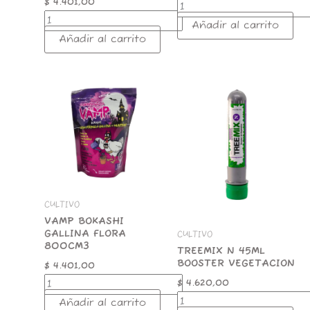
$
4.401,00
Añadir al carrito
Añadir al carrito
VAMP
TREEMIX
BOKASHI
N
GALLINA
45ML
FLORA
BOOSTER
800CM3
VEGETACION
cantidad
cantidad
CULTIVO
VAMP BOKASHI
GALLINA FLORA
CULTIVO
800CM3
TREEMIX N 45ML
BOOSTER VEGETACION
$
4.401,00
$
4.620,00
Añadir al carrito