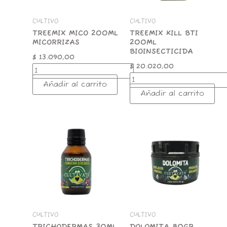
CULTIVO
CULTIVO
TREEMIX MICO 200ML
TREEMIX KILL BTI
MICORRIZAS
200ML
BIOINSECTICIDA
$
13.090,00
$
20.020,00
Añadir al carrito
Añadir al carrito
TRICHODERMAS
DOLOMITA
30ML
80GR
CULTIVATE
CULTIVATE
cantidad
cantidad
CULTIVO
CULTIVO
TRICHODERMAS 30ML
DOLOMITA 80GR