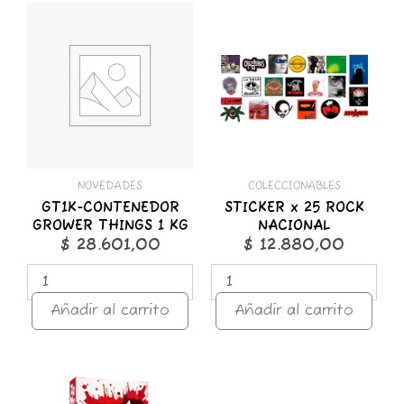
GT1K-
STICKER
CONTENEDOR
x
GROWER
25
THINGS
ROCK
1
NACIONAL
KG
cantidad
cantidad
NOVEDADES
COLECCIONABLES
GT1K-CONTENEDOR
STICKER x 25 ROCK
GROWER THINGS 1 KG
NACIONAL
$
28.601,00
$
12.880,00
Añadir al carrito
Añadir al carrito
ZOMO
50g
Premium