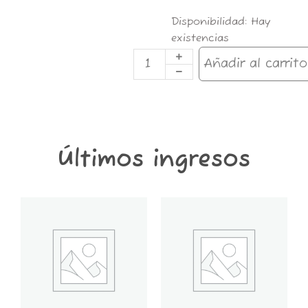
Clipper
Disponibilidad:
Hay
PARANORMAL
existencias
FEEL
1/4
Añadir al carrito
cantidad
Últimos ingresos
GT6K-
GT2K-
CONTENEDOR
CONTENEDOR
GROWER
GROWER
THINGS
THINGS
6
2
KG
KG
cantidad
cantidad