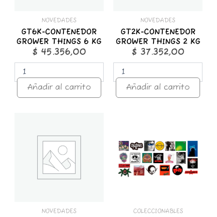
NOVEDADES
NOVEDADES
GT6K-CONTENEDOR
GT2K-CONTENEDOR
GROWER THINGS 6 KG
GROWER THINGS 2 KG
$
45.356,00
$
37.352,00
Añadir al carrito
Añadir al carrito
GT1K-
STICKER
CONTENEDOR
x
GROWER
25
THINGS
ROCK
1
NACIONAL
KG
cantidad
cantidad
NOVEDADES
COLECCIONABLES