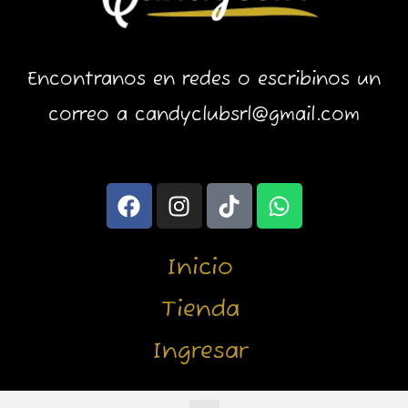
Encontranos en redes o escribinos un
correo a candyclubsrl@gmail.com
F
I
T
W
a
n
i
h
c
s
k
a
e
t
t
t
Inicio
b
a
o
s
o
g
k
a
Tienda
o
r
p
Ingresar
k
a
p
m