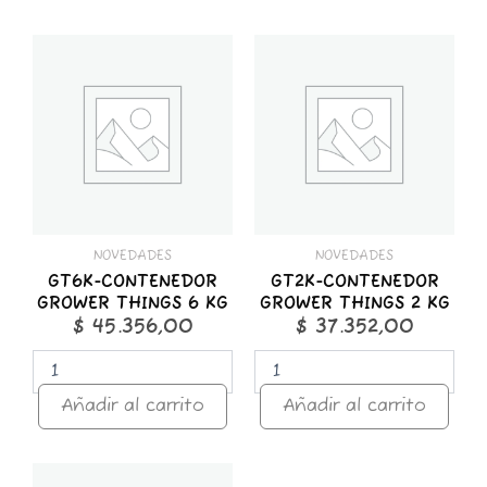
GT6K-
GT2K-
CONTENEDOR
CONTENEDOR
GROWER
GROWER
THINGS
THINGS
6
2
KG
KG
cantidad
cantidad
NOVEDADES
NOVEDADES
GT6K-CONTENEDOR
GT2K-CONTENEDOR
GROWER THINGS 6 KG
GROWER THINGS 2 KG
$
45.356,00
$
37.352,00
Añadir al carrito
Añadir al carrito
GT1K-
STICKER