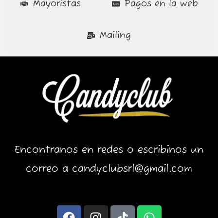
Mayoristas
Pagos en la web
Mailing
Encontranos en redes o escribinos un
correo a candyclubsrl@gmail.com
F
I
T
W