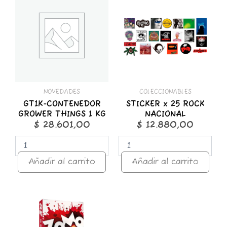
CONTENEDOR
x
GROWER
25
THINGS
ROCK
1
NACIONAL
KG
cantidad
cantidad
NOVEDADES
COLECCIONABLES
GT1K-CONTENEDOR
STICKER x 25 ROCK
GROWER THINGS 1 KG
NACIONAL
$
28.601,00
$
12.880,00
Añadir al carrito
Añadir al carrito
ZOMO
50g
Premium
Miami