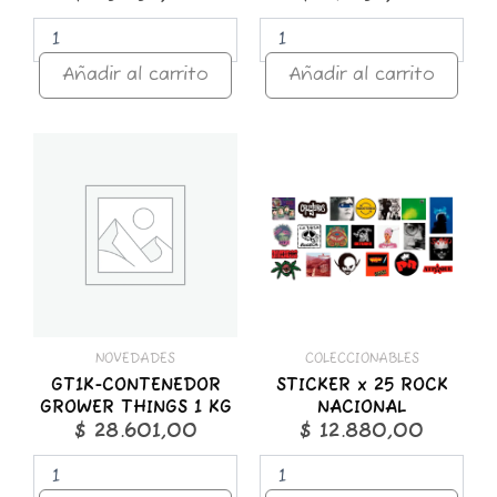
Añadir al carrito
Añadir al carrito
GT1K-
STICKER
CONTENEDOR
x
GROWER
25
THINGS
ROCK
1
NACIONAL
KG
cantidad
cantidad
NOVEDADES
COLECCIONABLES
GT1K-CONTENEDOR
STICKER x 25 ROCK
GROWER THINGS 1 KG
NACIONAL
$
28.601,00
$
12.880,00