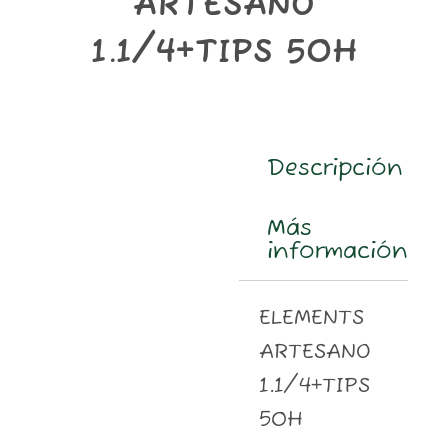
ARTESANO
m
1.1/4+TIPS 50H
Descripción
Más
información
ELEMENTS
ARTESANO
1.1/4+TIPS
50H