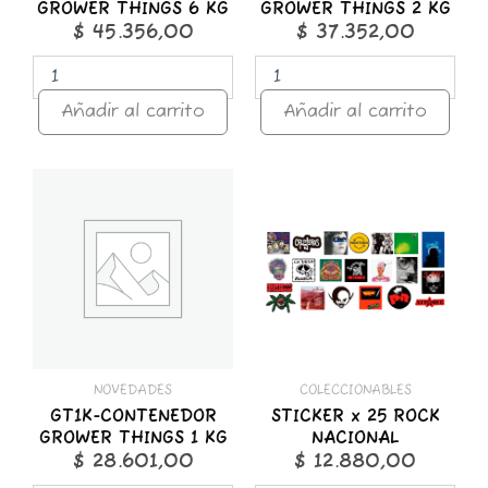
GROWER THINGS 6 KG
GROWER THINGS 2 KG
$
45.356,00
$
37.352,00
Añadir al carrito
Añadir al carrito
GT1K-
STICKER
CONTENEDOR
x
GROWER
25
THINGS
ROCK
1
NACIONAL
KG
cantidad
cantidad
NOVEDADES
COLECCIONABLES
GT1K-CONTENEDOR
STICKER x 25 ROCK
GROWER THINGS 1 KG
NACIONAL
$
28.601,00
$
12.880,00