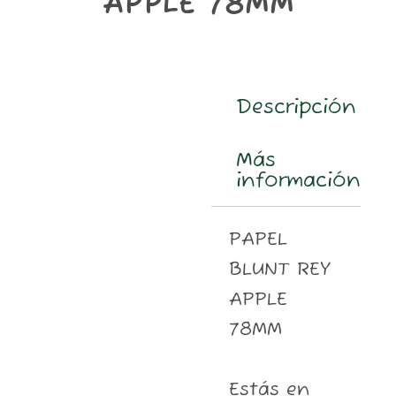
APPLE 78MM
m
Descripción
Más
información
PAPEL
BLUNT REY
APPLE
78MM
Estás en