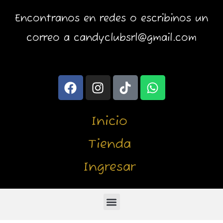
Encontranos en redes o escribinos un
correo a candyclubsrl@gmail.com
F
I
T
W
a
n
i
h
c
s
k
a
e
t
t
t
Inicio
b
a
o
s
o
g
k
a
Tienda
o
r
p
Ingresar
k
a
p
m