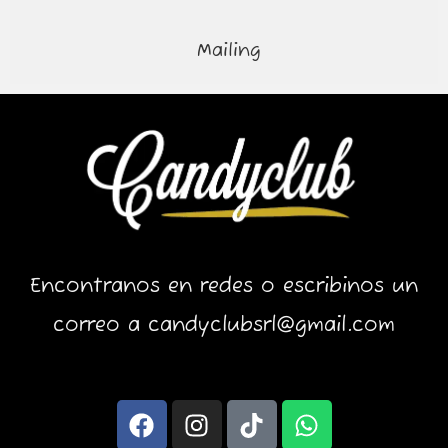
Mailing
Encontranos en redes o escribinos un
correo a candyclubsrl@gmail.com
F
I
T
W
a
n
i
h