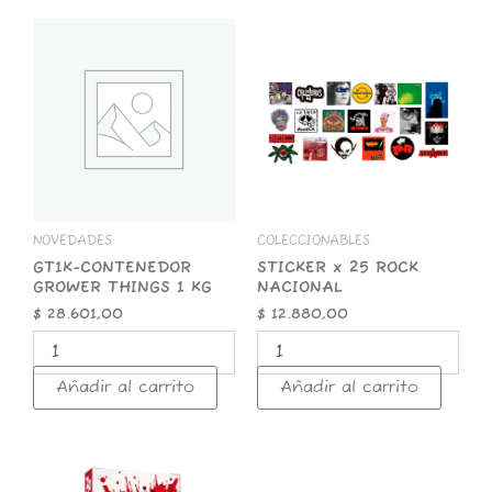
GT1K-
STICKER
CONTENEDOR
x
GROWER
25
THINGS
ROCK
1
NACIONAL
KG
cantidad
cantidad
NOVEDADES
COLECCIONABLES
GT1K-CONTENEDOR
STICKER x 25 ROCK
GROWER THINGS 1 KG
NACIONAL
$
28.601,00
$
12.880,00
Añadir al carrito
Añadir al carrito
ZOMO
50g