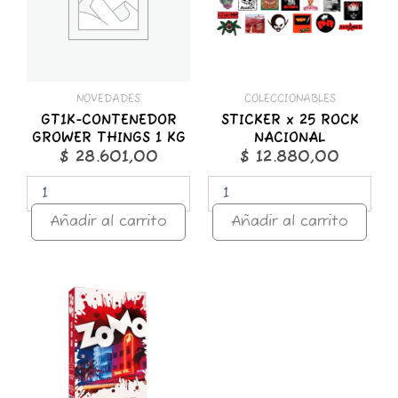
KG
cantidad
cantidad
NOVEDADES
COLECCIONABLES
GT1K-CONTENEDOR
STICKER x 25 ROCK
GROWER THINGS 1 KG
NACIONAL
$
28.601,00
$
12.880,00
Añadir al carrito
Añadir al carrito
ZOMO
50g
Premium
Miami
Nights
cantidad