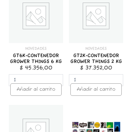
GROWER
GROWER
THINGS
THINGS
6
2
KG
KG
cantidad
cantidad
NOVEDADES
NOVEDADES
GT6K-CONTENEDOR
GT2K-CONTENEDOR
GROWER THINGS 6 KG
GROWER THINGS 2 KG
$
45.356,00
$
37.352,00
Añadir al carrito
Añadir al carrito
GT1K-
STICKER
CONTENEDOR
x
GROWER
25
THINGS
ROCK
1
NACIONAL