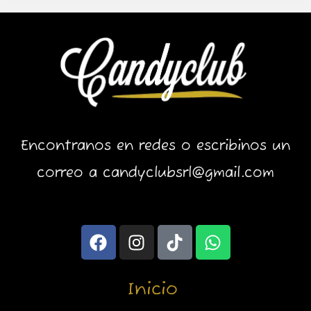
Encontranos en redes o escribinos un
correo a candyclubsrl@gmail.com
F
I
T
W
a
n
i
h
c
s
k
a
e
t
t
t
Inicio
b
a
o
s