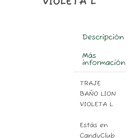
VIOLETA L
m
Descripción
Más
información
TRAJE
BAÑO LION
VIOLETA L
Estás en
CandyClub