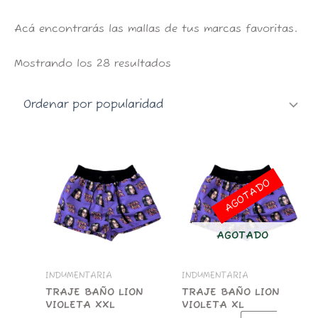
k
a
p
m
Acá encontrarás las mallas de tus marcas favoritas.
Mostrando los 28 resultados
TRAJE
BAÑO
LION
AGOTADO
VIOLETA
XXL
cantidad
AGOTADO
INDUMENTARIA
INDUMENTARIA
TRAJE BAÑO LION
TRAJE BAÑO LION
VIOLETA XXL
VIOLETA XL