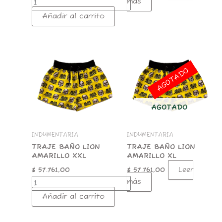
más
Añadir al carrito
TRAJE
BAÑO
LION
AGOTADO
AMARILLO
XXL
cantidad
AGOTADO
INDUMENTARIA
INDUMENTARIA
TRAJE BAÑO LION
TRAJE BAÑO LION
AMARILLO XXL
AMARILLO XL
Leer
$
57.761,00
$
57.761,00
más
Añadir al carrito