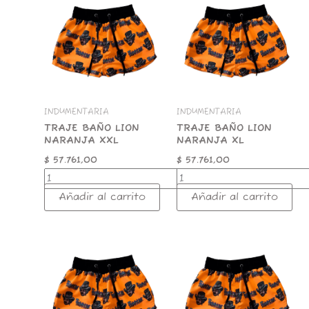
LION
LION
NARANJA
NARANJA
XXL
XL
cantidad
cantidad
INDUMENTARIA
INDUMENTARIA
TRAJE BAÑO LION
TRAJE BAÑO LION
NARANJA XXL
NARANJA XL
$
57.761,00
$
57.761,00
Añadir al carrito
Añadir al carrito
TRAJE
TRAJE
BAÑO
BAÑO
LION
LION
NARANJA
NARANJA
M
L
cantidad
cantidad