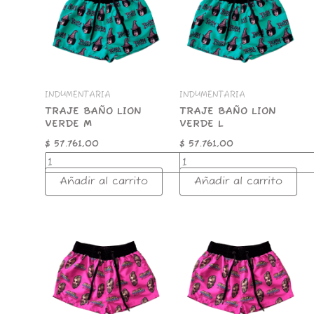
VERDE
VERDE
M
L
cantidad
cantidad
INDUMENTARIA
INDUMENTARIA
TRAJE BAÑO LION
TRAJE BAÑO LION
VERDE M
VERDE L
$
57.761,00
$
57.761,00
Añadir al carrito
Añadir al carrito
TRAJE
TRAJE
BAÑO
BAÑO
LION
LION
ROSA
ROSA
XXL
XL
cantidad
cantidad