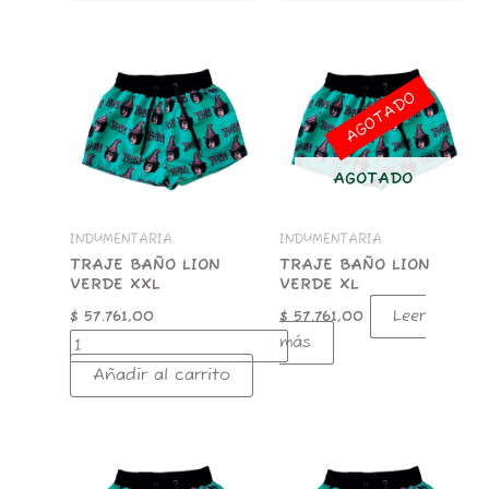
TRAJE
BAÑO
LION
AGOTADO
VERDE
XXL
cantidad
AGOTADO
INDUMENTARIA
INDUMENTARIA
TRAJE BAÑO LION
TRAJE BAÑO LION
VERDE XXL
VERDE XL
Leer
$
57.761,00
$
57.761,00
más
Añadir al carrito
TRAJE
TRAJE
BAÑO
BAÑO
LION
LION