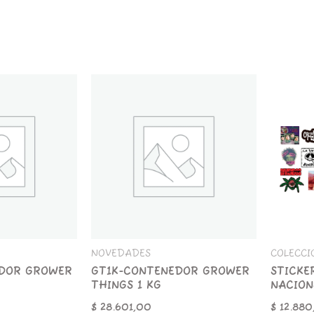
GT1K-
STICKER
CONTENEDOR
x
GROWER
25
THINGS
ROCK
1
NACIONA
KG
cantida
cantidad
NOVEDADES
COLECCI
DOR GROWER
GT1K-CONTENEDOR GROWER
STICKE
THINGS 1 KG
NACION
$
28.601,00
$
12.880