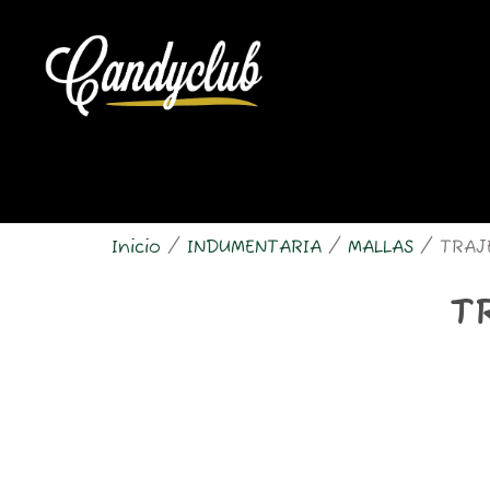
Ir
al
contenido
Inicio
/
INDUMENTARIA
/
MALLAS
/ TRAJE
T