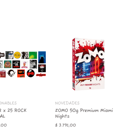
ZOMO
50g
Premium
Miami
L
Nights
d
cantidad
ONABLES
NOVEDADES
R x 25 ROCK
ZOMO 50g Premium Miami
AL
Nights
,00
$
3.791,00